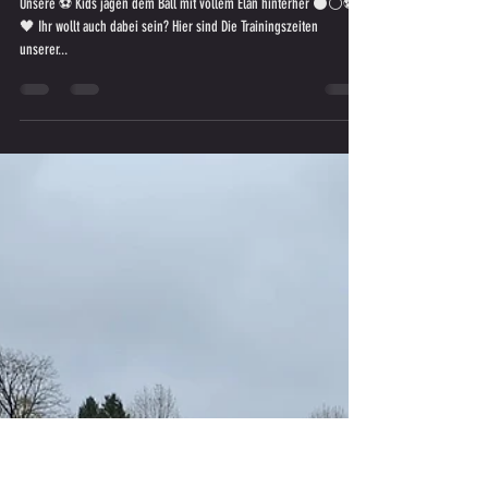
11. Apr. 2022
Kinder- und Jugend-Trainings - SV SW
Lieboch
Unsere ⚽️ Kids jagen dem Ball mit vollem Elan hinterher ⚫️⚪️⚽️
🖤 Ihr wollt auch dabei sein? Hier sind Die Trainingszeiten
unserer...