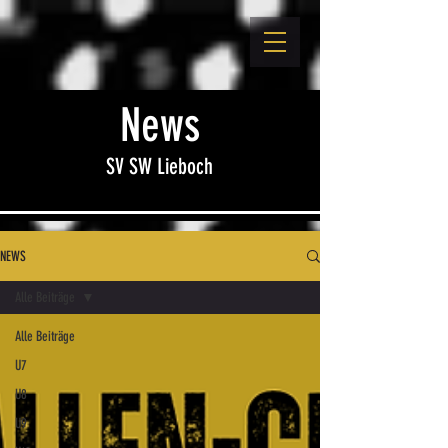
News
SV SW Lieboch
NEWS
Alle Beiträge
Alle Beiträge
U7
U8
U9