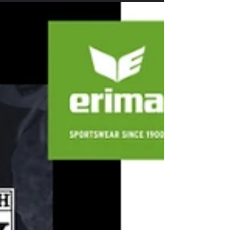
Nenngeld: €130,00 Anmeldeschluss: 27.12.2025 Bankverbindung:
IBAN: AT503821000000035063 Empfänger: SV SW Lieboch
Kennwort: Hallen-Cup 2026 + Teamname WICHTIG: Anmeldung ist
erst n