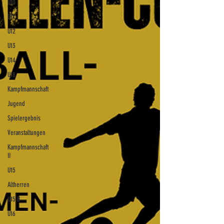
U10
U11
U12
U13
U14
U18
Kampfmannschaft
Jugend
Spielergebnis
Veranstaltungen
Kampfmannschaft
II
U15
Altherren
U15 B
U16