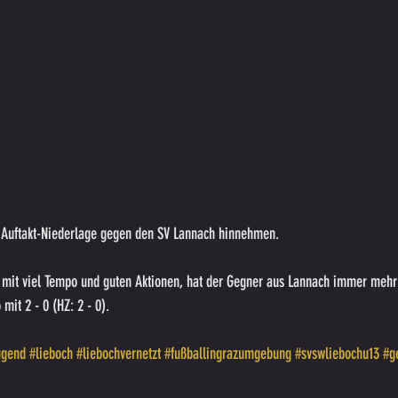
 Auftakt-Niederlage gegen den SV Lannach hinnehmen.
ts mit viel Tempo und guten Aktionen, hat der Gegner aus Lannach immer mehr
it 2 - 0 (HZ: 2 - 0).
ugend
#lieboch
#liebochvernetzt
#fußballingrazumgebung
#svswliebochu13
#g