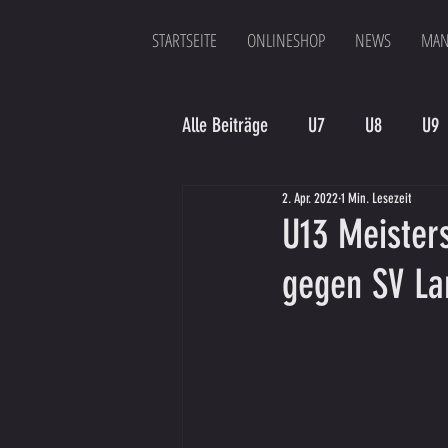
STARTSEITE
ONLINESHOP
NEWS
MAN
Alle Beiträge
U7
U8
U9
2. Apr. 2022
1 Min. Lesezeit
Spielergebnis
Veranstaltung
U13 Meisters
gegen SV La
Bambinis