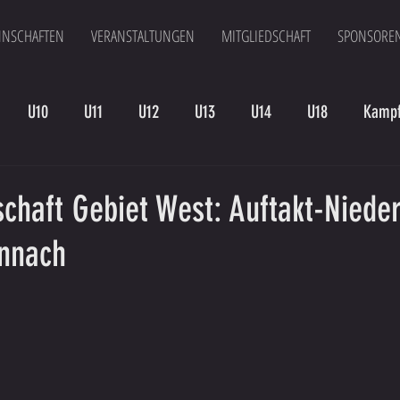
NSCHAFTEN
VERANSTALTUNGEN
MITGLIEDSCHAFT
SPONSORE
U10
U11
U12
U13
U14
U18
Kampf
en
Kampfmannschaft II
U15
Altherren
U15 B
chaft Gebiet West: Auftakt-Niede
nnach