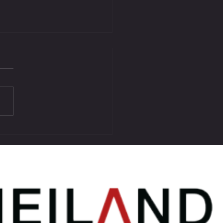
Dream Cup 2026 Umag – Ein
essliches Wochenende für die
l-Kids des SV SW Lieboch