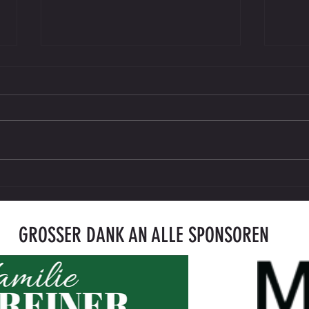
U13: Auswärtsniederlage gegen
Adria 
Kainachtal B
unverg
Fußbal
GROSSER DANK AN ALLE SPONSOREN