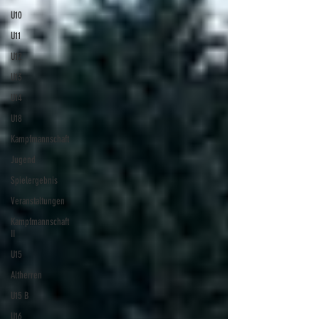
U10
U11
U12
U13
U14
U18
Kampfmannschaft
Jugend
Spielergebnis
Veranstaltungen
Kampfmannschaft
II
U15
Altherren
U15 B
U16