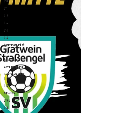
U10
U11
U12
U13
U14
U18
Kampfmannschaft
Jugend
Spielergebnis
Veranstaltungen
Kampfmannschaft
II
U15
Altherren
U15 B
U16