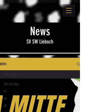
News
SV SW Lieboch
NEWS
Alle Beiträge
Alle Beiträge
U7
U8
U9