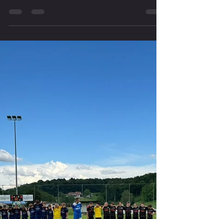
6. Juni 2024
7. MS Spiel der U12 des SV SW Lieboch
gegen SPG JAZ West in Söding
Gestern spielte die U12 des SV SW Lieboch in Söding das 7.
Meisterschaftsspiel der laufenden Saison gegen SPG JAZ West B.
Das Spiel...