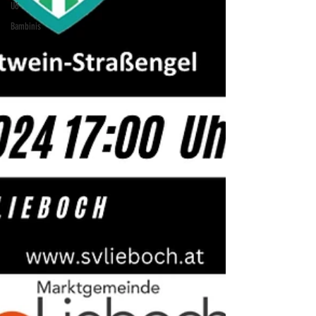
U6
Bambinis