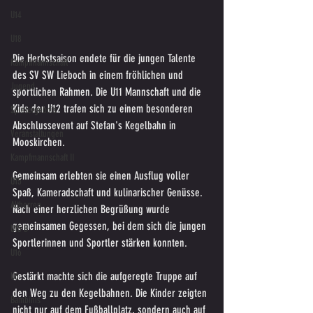
U14
U18
Die Herbstsaison endete für die jungen Talente 
Kampfmannschaft
des SV SW Lieboch in einem fröhlichen und 
Jugend
sportlichen Rahmen. Die U11 Mannschaft und die 
Kids der U12 trafen sich zu einem besonderen 
Spielergebnis
Abschlussevent auf Stefan's Kegelbahn in 
Veranstaltungen
Mooskirchen. 
Kampfmannschaft II
Gemeinsam erlebten sie einen Ausflug voller 
U15
Spaß, Kameradschaft und kulinarischer Genüsse.
Altherren
Nach einer herzlichen Begrüßung wurde 
gemeinsamen Gegessen, bei dem sich die jungen 
U15 B
Sportlerinnen und Sportler stärken konnten. 
U16
Gestärkt machte sich die aufgeregte Truppe auf 
U6
den Weg zu den Kegelbahnen. Die Kinder zeigten 
Bambinis
nicht nur auf dem Fußballplatz, sondern auch auf 