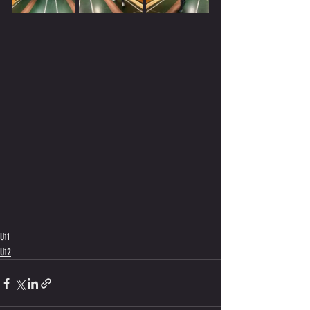
U11
U12