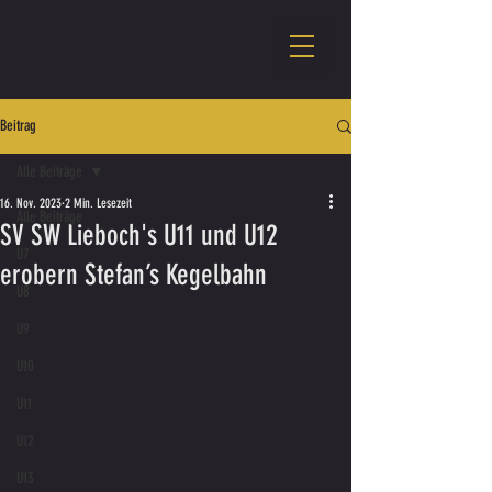
Beitrag
Alle Beiträge
16. Nov. 2023
2 Min. Lesezeit
Alle Beiträge
SV SW Lieboch's U11 und U12
U7
erobern Stefan’s Kegelbahn
U8
U9
U10
U11
U12
U13