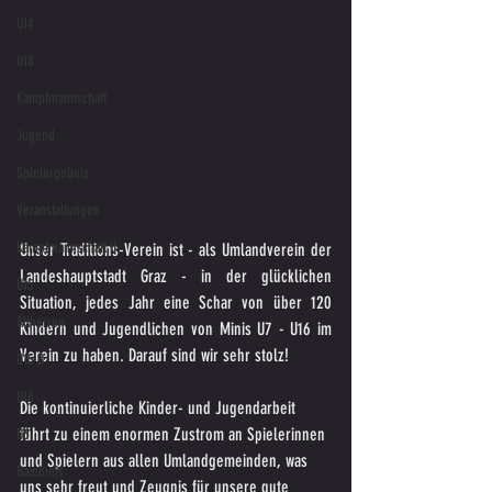
U14
U18
Kampfmannschaft
Jugend
Spielergebnis
Veranstaltungen
Kampfmannschaft II
Unser Traditions-Verein ist - als Umlandverein der 
Landeshauptstadt Graz - in der glücklichen 
U15
Situation, jedes Jahr eine Schar von über 120 
Altherren
Kindern und Jugendlichen von Minis U7 - U16 im 
Verein zu haben. Darauf sind wir sehr stolz!
U15 B
U16
Die kontinuierliche Kinder- und Jugendarbeit 
führt zu einem enormen Zustrom an Spielerinnen 
U6
und Spielern aus allen Umlandgemeinden, was 
Bambinis
uns sehr freut und Zeugnis für unsere gute 