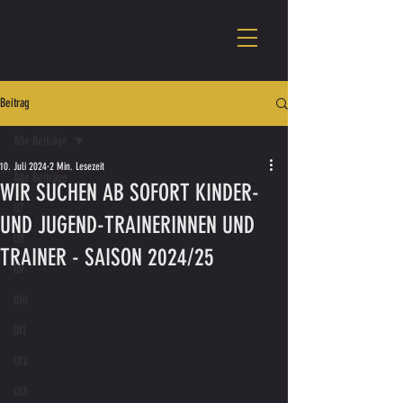
Beitrag
Alle Beiträge
10. Juli 2024
2 Min. Lesezeit
Alle Beiträge
WIR SUCHEN AB SOFORT KINDER-
U7
UND JUGEND-TRAINERINNEN UND
U8
TRAINER - SAISON 2024/25
U9
U10
U11
U12
U13