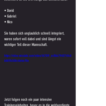
• David
• Gabriel
• Nico
Sie haben sich unglaublich schnell integriert, 
waren sofort voll dabei und sind längst ein 
wichtiger Teil dieser Mannschaft.
https://video.wixstatic.com/video/167019_ecf8dc79407141c8
b881f1c508c1debe/file
Jetzt folgen noch ein paar intensive 
Trainingseinheiten, bevor es in die wohlverdiente 