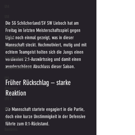
U14
U18
Die SG Schilcherland/SV SW Lieboch hat am 
Kampfmannschaft
Freitag im letzten Meisterschaftsspiel gegen 
Ligist noch einmal gezeigt, was in dieser 
Jugend
Mannschaft steckt. Hochmotiviert, mutig und mit 
Spielergebnis
echtem Teamgeist holten sich die Jungs einen 
Veranstaltungen
verdienten 2:1‑Auswärtssieg und damit einen 
wunderschönen Abschluss dieser Saison.
Kampfmannschaft II
U15
Früher Rückschlag – starke 
Altherren
Reaktion
U15 B
Die Mannschaft startete engagiert in die Partie, 
U16
doch eine kurze Unstimmigkeit in der Defensive 
U6
führte zum 0:1‑Rückstand.
Bambinis