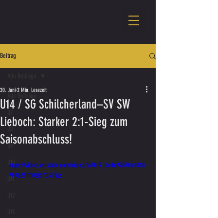
Beitrag
Alle Beiträge
20. Juni
2 Min. Lesezeit
Alle Beiträge
U14 / SG Schilcherland–SV SW
U7
Lieboch: Starker 2:1‑Sieg zum
U8
Saisonabschluss!
U9
U10
https://video.wixstatic.com/video/167019_4e4c99570a4848
7b962f1f1108f3703f/file
U11
U12
U13