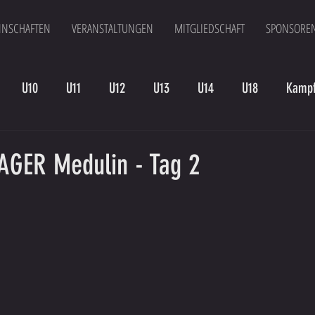
NSCHAFTEN
VERANSTALTUNGEN
MITGLIEDSCHAFT
SPONSORE
U10
U11
U12
U13
U14
U18
Kampf
en
Kampfmannschaft II
U15
Altherren
U15 B
GER Medulin - Tag 2