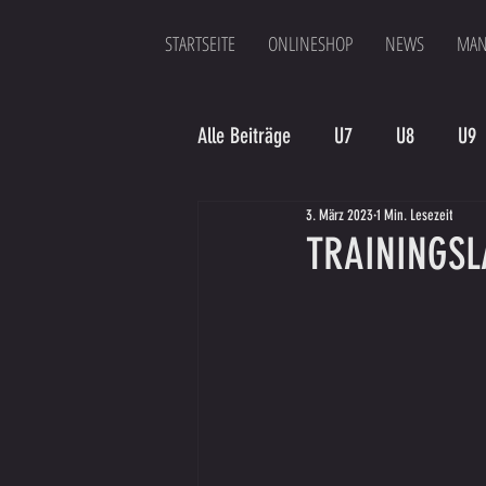
STARTSEITE
ONLINESHOP
NEWS
MAN
Alle Beiträge
U7
U8
U9
3. März 2023
1 Min. Lesezeit
Spielergebnis
Veranstaltung
TRAININGSLA
Bambinis