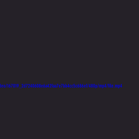
m/video/167019_2d7240608e6a42faa7e7bb4cc5c686ef/480p/mp4/file.mp4