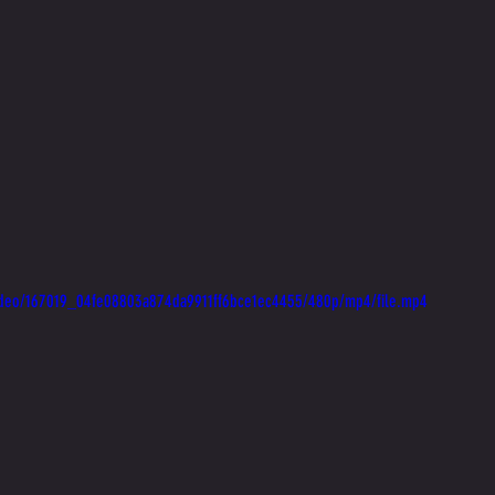
/video/167019_04fe08803a874da9911ff6bce1ec4455/480p/mp4/file.mp4