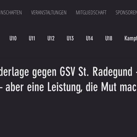
NSCHAFTEN
VERANSTALTUNGEN
MITGLIEDSCHAFT
SPONSORE
U10
U11
U12
U13
U14
U18
Kampf
en
Kampfmannschaft II
U15
Altherren
U15 B
derlage gegen GSV St. Radegund 
– aber eine Leistung, die Mut mac