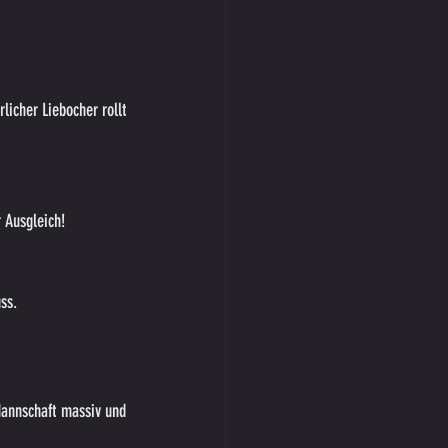
icher Liebocher rollt 
r Ausgleich!
ss.
Mannschaft massiv und 