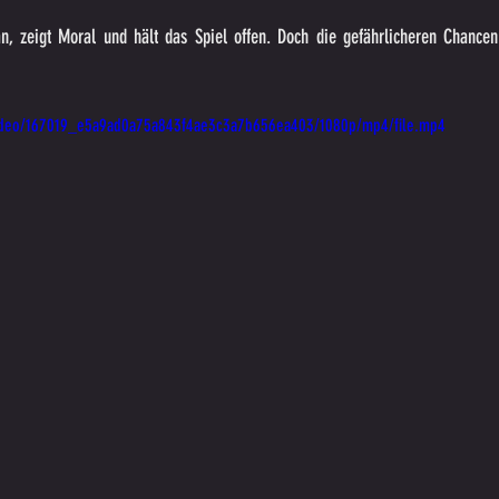
n, zeigt Moral und hält das Spiel offen. Doch die gefährlicheren Chancen 
m/video/167019_e5a9ad0a75a843f4ae3c3a7b656ea403/1080p/mp4/file.mp4