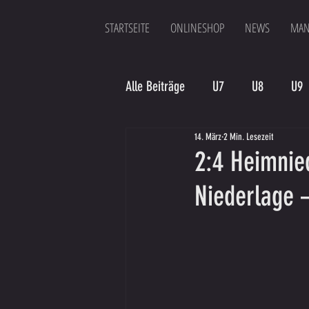
STARTSEITE
ONLINESHOP
NEWS
MAN
Alle Beiträge
U7
U8
U9
14. März
2 Min. Lesezeit
Spielergebnis
Veranstaltung
2:4 Heimnie
Niederlage 
Bambinis