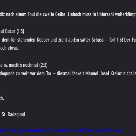
ldiz nach einem Foul die zweite Gelbe. Lieboch muss in Unterzahl weiterkämp
ul Bucur (1:3)
 dem Tor stehenden Keeper und zieht ab:Ein satter Schuss – Tor! 1:3! Der Fu
 noch etwas.
einz macht’s nochmal (2:3)
degunds zu weit vor dem Tor – diesmal fackelt Manuel Josef Kreinz nicht la
ch. 
i St. Radegund.
m/video/167019_81490aee84ef471b8d3458979ec77897/1080p/mp4/file.mp4