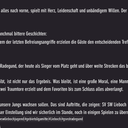
l alles nach vorne, spielt mit Herz, Leidenschaft und unbändigem Willen. Der A
anchmal bittere Geschichten:
em der letzten Befreiungsangriffe erzielen die Gäste den entscheidenden Treff
 Radegund, der heute als Sieger vom Platz geht und über weite Strecken das 
bt, ist nicht nur das Ergebnis. Was bleibt, ist eine große Moral, eine Mann
zwei Traumtore erzielt und dem Favoriten bis zum Schluss alles abverlangt.
unsere Jungs wachsen sollen. Das sind Auftritte, die zeigen: SV SW Lieboch 
eser Einstellung sind wir sicherlich im Stande, noch in einigen Spielen zu über
vswliebochjugend
#gebietsligamitte
#Lieboch
#gsvstradegund
s