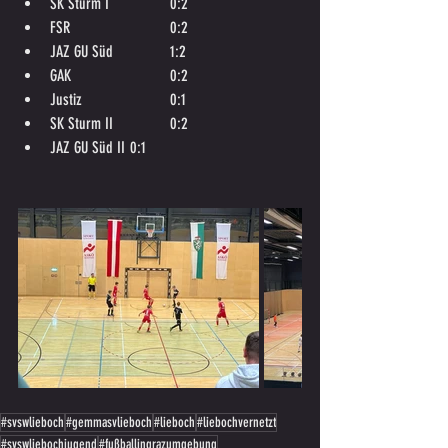
SK Sturm I		0:2
FSR			0:2
JAZ GU Süd		1:2
GAK			0:2
Justiz			0:1
SK Sturm II		0:2
JAZ GU Süd II	0:1
#svswlieboch
#gemmasvlieboch
#lieboch
#liebochvernetzt
#svswliebochjugend
#fußballingrazumgebung