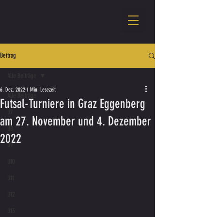
Beitrag
Alle Beiträge
6. Dez. 2022
1 Min. Lesezeit
Alle Beiträge
Futsal-Turniere in Graz Eggenberg
U7
am 27. November und 4. Dezember
U8
2022
U9
U10
U11
U12
U13