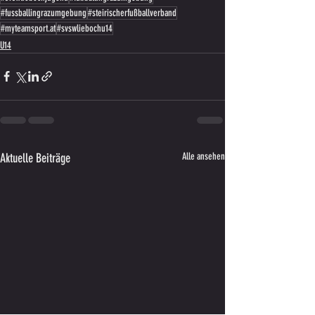
#fussballingrazumgebung
#steirischerfußballverband
#myteamsport.at
#svswliebochu14
U14
Aktuelle Beiträge
Alle ansehen