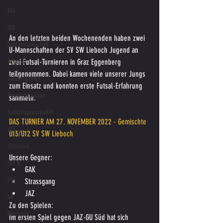
U14
U18
An den letzten beiden Wochenenden haben zwei 
Kampfmannschaft
U-Mannschaften der SV SW Lieboch Jugend an 
zwei Futsal-Turnieren in Graz Eggenberg 
Jugend
teilgenommen. Dabei kamen viele unserer Jungs 
Spielergebnis
zum Einsatz und konnten erste Futsal-Erfahrung 
Veranstaltungen
sammeln.
Kampfmannschaft II
DAS TURNIER AM 27. NOVEMBER 2022 - Gemischte 
U15
U13/U12 SV SW Lieboch
Altherren
Unsere Gegner:
U15 B
GAK
U16
Strassgang
JAZ
U6
Zu den Spielen:
Bambinis
Im ersten Spiel gegen JAZ-GU Süd hat sich 