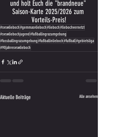
und holt Euch die "brandneue" 
Saison-Karte 2025/2026 zum 
Vorteils-Preis!
#svswlieboch
#gemmasvlieboch
#lieboch
#liebochvernetzt
#svswliebochjugend
#fußballingrazumgebung
#fussballingrazumgebung
#fußballinlieboch
#fußball
#gebietsliga
#90jahresvswlieboch
Aktuelle Beiträge
Alle ansehen