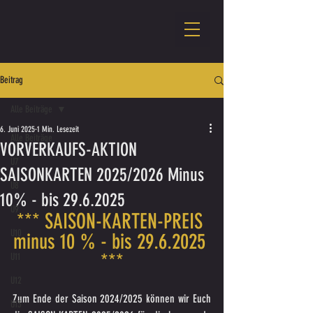
Beitrag
Alle Beiträge
6. Juni 2025
1 Min. Lesezeit
Alle Beiträge
VORVERKAUFS-AKTION
U7
SAISONKARTEN 2025/2026 Minus
U8
10% - bis 29.6.2025
U9
*** SAISON-KARTEN-PREIS 
U10
minus 10 % - bis 29.6.2025 
***
U11
U12
Zum Ende der Saison 2024/2025 können wir Euch 
U13