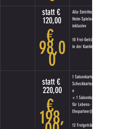
statt € 
Alle Eintritte zu 
120,00
Heim-Spielen 
inklusive
€ 
98,0
10 Frei-Getränke 
in der Kantine
0
1 Saisonkarte in 
statt € 
Scheckkartengröß
220,00
e 
€ 
+ 1 Saisonkarte 
für Lebens- oder 
198,
Ehepartner(in)
12 Freigetränke 