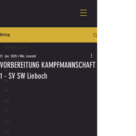
Beitrag
Alle Beiträge
21. Jan. 2025
1 Min. Lesezeit
Alle Beiträge
VORBEREITUNG KAMPFMANNSCHAFT
U7
1 - SV SW Lieboch
U8
U9
U10
U11
U12
U13