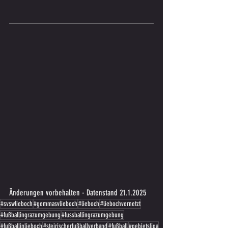
Änderungen vorbehalten - Datenstand 21.1.2025
#svswlieboch
#gemmasvlieboch
#lieboch
#liebochvernetzt
#fußballingrazumgebung
#fussballingrazumgebung
#fußballinlieboch
#steirischerfußballverband
#fußball
#gebietsliga