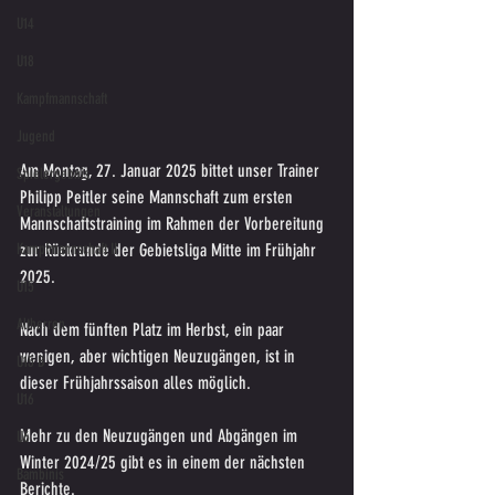
U14
U18
Kampfmannschaft
Jugend
Am Montag, 27. Januar 2025 bittet unser Trainer 
Spielergebnis
Philipp Peitler seine Mannschaft zum ersten 
Veranstaltungen
Mannschaftstraining im Rahmen der Vorbereitung 
Kampfmannschaft II
zur Rückrunde der Gebietsliga Mitte im Frühjahr 
2025.
U15
Altherren
Nach dem fünften Platz im Herbst, ein paar 
wenigen, aber wichtigen Neuzugängen, ist in 
U15 B
dieser Frühjahrssaison alles möglich.
U16
Mehr zu den Neuzugängen und Abgängen im 
U6
Winter 2024/25 gibt es in einem der nächsten 
Bambinis
Berichte.