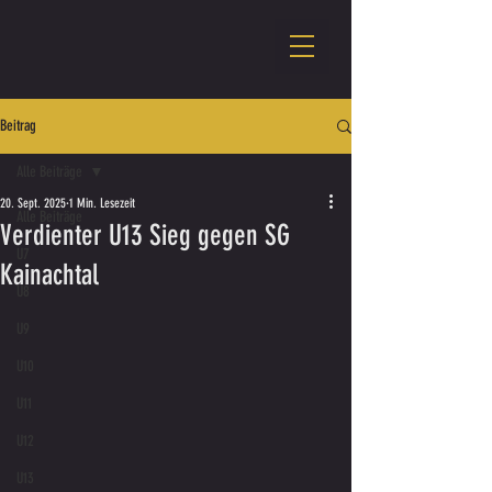
Beitrag
Alle Beiträge
20. Sept. 2025
1 Min. Lesezeit
Alle Beiträge
Verdienter U13 Sieg gegen SG
U7
Kainachtal
U8
U9
U10
U11
U12
U13