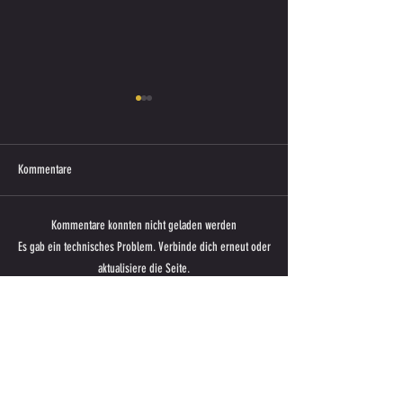
Kommentare
Kommentare konnten nicht geladen werden
U13: Auswärtsniederlage gegen
Adria Dream Cup 2026
Es gab ein technisches Problem. Verbinde dich erneut oder
Kainachtal B
unvergessliches Woche
aktualisiere die Seite.
Fußball-Kids des SV S
Aktualisieren
GROSSER DANK AN ALLE SPONSOREN