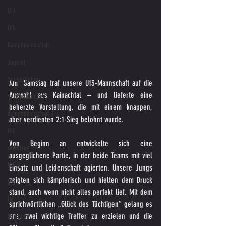
U14
U18
Kampfmannschaft
Jugend
Spielergebnis
Am  Samstag traf unsere U13-Mannschaft auf die 
Auswahl aus Kainachtal – und lieferte eine 
Veranstaltungen
beherzte Vorstellung, die mit einem knappen, 
Kampfmannschaft II
aber verdienten 2:1-Sieg belohnt wurde.
U15
Von Beginn an entwickelte sich eine 
Altherren
ausgeglichene Partie, in der beide Teams mit viel 
U15 B
Einsatz und Leidenschaft agierten. Unsere Jungs 
zeigten sich kämpferisch und hielten dem Druck 
U16
stand, auch wenn nicht alles perfekt lief. Mit dem 
U6
sprichwörtlichen „Glück des Tüchtigen“ gelang es 
uns, zwei wichtige Treffer zu erzielen und die 
Bambinis