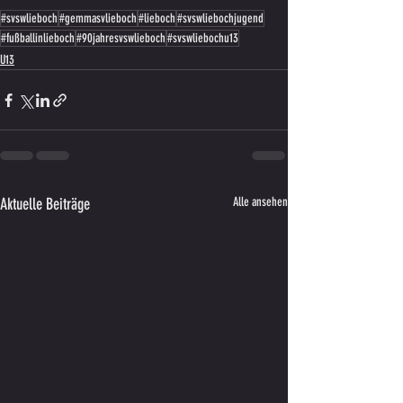
#svswlieboch
#gemmasvlieboch
#lieboch
#svswliebochjugend
#fußballinlieboch
#90jahresvswlieboch
#svswliebochu13
U13
Aktuelle Beiträge
Alle ansehen