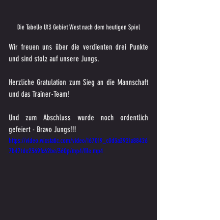
Die Tabelle U13 Gebiet West nach dem heutigen Spiel
Wir freuen uns über die verdienten drei Punkte 
und sind stolz auf unsere Jungs.
Herzliche Gratulation zum Sieg an die Mannschaft 
und das Trainer-Team!
Und zum Abschluss wurde noch ordentlich 
gefeiert - Bravo Jungs!!!
https://video.wixstatic.com/video/167019_c0d5a3921a88426
7b471de2369fc62be/360p/mp4/file.mp4