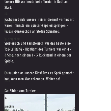
Unsere U10 war heute beim Turnier in Dobl am 
U14
Start.
U18
Nachdem beide unsere Trainer diesmal verhindert 
Kampfmannschaft
waren, musste ein Spieler-Papa einspringen - 
Jugend
Riesen-Dankeschön an Stefan Schnabel.
Spielergebnis
Spielerisch und kämpferisch war das heute eine 
Veranstaltungen
Top-Leistung - Highlight des Turniers war ein 4 - 
3 Sieg, nach einem 1 - 3 Rückstand in einem der 
Kampfmannschaft II
Spiele.
U15
Altherren
Gratulation an unsere Kids! Dass es Spaß gemacht 
hat, kann man klar erkennen. Weiter so!
U15 B
U16
Die Bilder zum Turnier:
U6
Bambinis