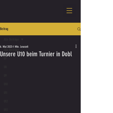
Beitrag
Alle Beiträge
6. Mai 2023
1 Min. Lesezeit
Alle Beiträge
Unsere U10 beim Turnier in Dobl
U7
U8
U9
U10
U11
U12
U13