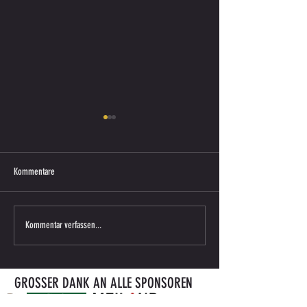
Kommentare
U10 im Meisterschafts-Einsatz beim
U9 sagt DANKE für die
Kommentar verfassen...
FC Grossklein
Trainingswäsche!
GROSSER DANK AN ALLE SPONSOREN