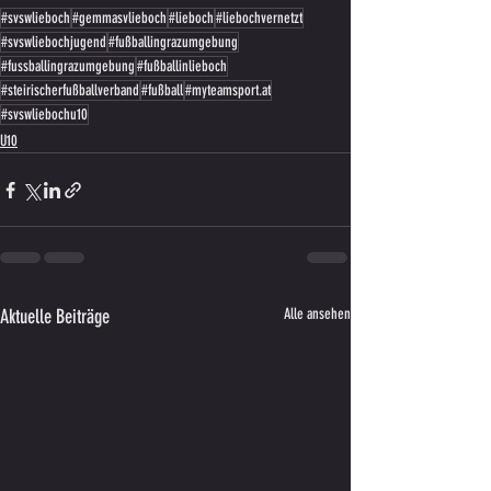
#svswlieboch
#gemmasvlieboch
#lieboch
#liebochvernetzt
#svswliebochjugend
#fußballingrazumgebung
#fussballingrazumgebung
#fußballinlieboch
#steirischerfußballverband
#fußball
#myteamsport.at
#svswliebochu10
U10
Aktuelle Beiträge
Alle ansehen