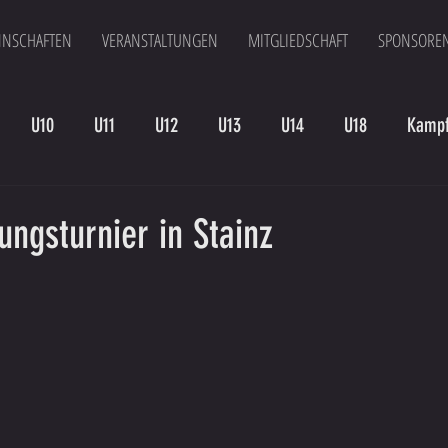
NSCHAFTEN
VERANSTALTUNGEN
MITGLIEDSCHAFT
SPONSORE
U10
U11
U12
U13
U14
U18
Kampf
en
Kampfmannschaft II
U15
Altherren
U15 B
ungsturnier in Stainz