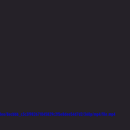
m/video/8ecbbb_c3c3f982671045829c2f5e8dee54d7d2/360p/mp4/file.mp4