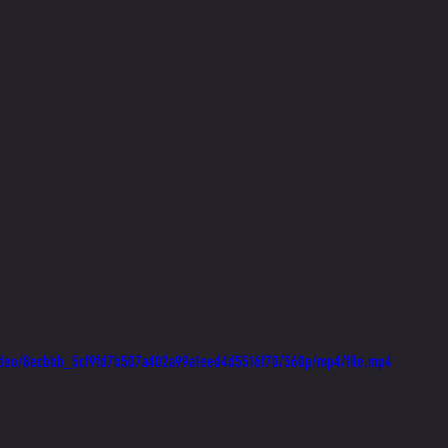
/video/8ecbbb_5cf9fd7b507a402a99a1eed4d5516f70/360p/mp4/file.mp4