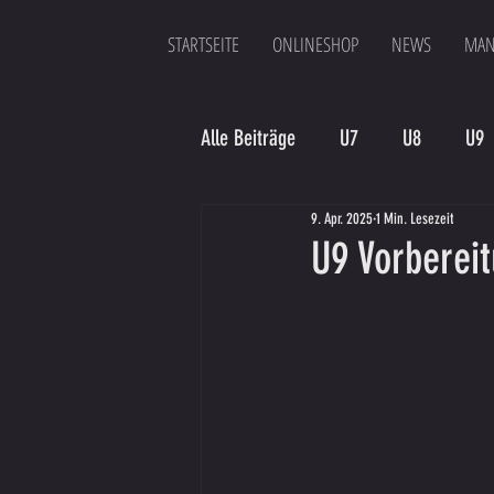
STARTSEITE
ONLINESHOP
NEWS
MAN
Alle Beiträge
U7
U8
U9
9. Apr. 2025
1 Min. Lesezeit
Spielergebnis
Veranstaltung
U9 Vorbereit
Bambinis