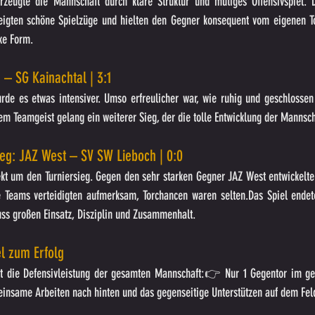
zeugte die Mannschaft durch klare Struktur und mutiges Offensivspiel. D
eigten schöne Spielzüge und hielten den Gegner konsequent vom eigenen Tor
rke Form.
 – SG Kainachtal | 3:1
de es etwas intensiver. Umso erfreulicher war, wie ruhig und geschlossen 
em Teamgeist gelang ein weiterer Sieg, der die tolle Entwicklung der Mannsch
ieg: JAZ West – SV SW Lieboch | 0:0
rekt um den Turniersieg. Gegen den sehr starken Gegner JAZ West entwickelte
e Teams verteidigten aufmerksam, Torchancen waren selten.Das Spiel endete
uss großen Einsatz, Disziplin und Zusammenhalt.
el zum Erfolg
t die Defensivleistung der gesamten Mannschaft:👉 Nur 1 Gegentor im ges
einsame Arbeiten nach hinten und das gegenseitige Unterstützen auf dem Fel