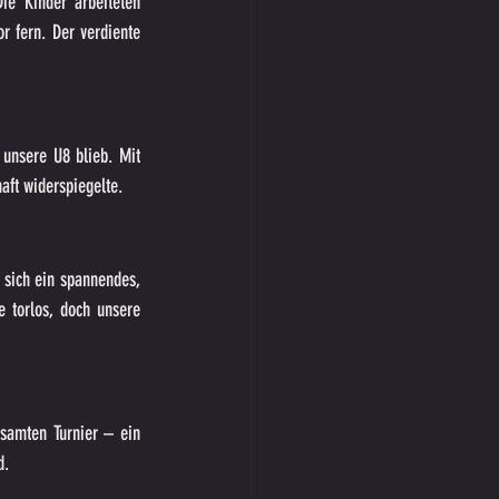
ie Kinder arbeiteten 
 fern. Der verdiente 
unsere U8 blieb. Mit 
aft widerspiegelte.
 sich ein spannendes, 
 torlos, doch unsere 
amten Turnier – ein 
d.