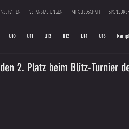
NSCHAFTEN
VERANSTALTUNGEN
MITGLIEDSCHAFT
SPONSORE
U10
U11
U12
U13
U14
U18
Kampf
en
Kampfmannschaft II
U15
Altherren
U15 B
 den 2. Platz beim Blitz-Turnier d