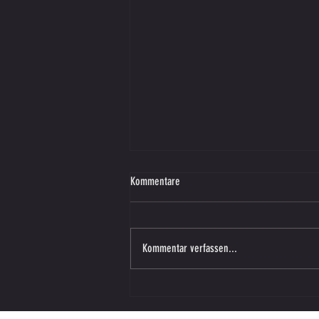
Kommentare
Kommentar verfassen...
Starker Auftritt unserer U8 beim
Heimturnier in Lieboch