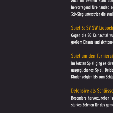
Auch im zweiten Spiel über
hervorragend füreinander, z
3:0‑Sieg unterstrich die sta
Spiel 3: SV SW Lieboch
Gegen die SG Kainachtal wur
großem Einsatz und sichtbar
Spiel um den Turniers
Im letzten Spiel ging es di
ausgeglichenes Spiel. Beid
Kinder zeigten bis zum Schl
Defensive als Schlüss
Besonders hervorzuheben is
starkes Zeichen für das gem