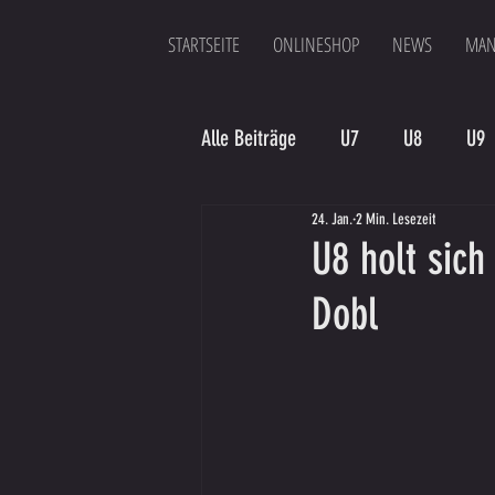
STARTSEITE
ONLINESHOP
NEWS
MAN
Alle Beiträge
U7
U8
U9
24. Jan.
2 Min. Lesezeit
Spielergebnis
Veranstaltung
U8 holt sich
Dobl
Bambinis