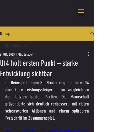
Beitrag
Alle Beiträge
6. Okt. 2025
1 Min. Lesezeit
Alle Beiträge
U14 holt ersten Punkt – starke
U7
Entwicklung sichtbar
U8
Im Heimspiel gegen St. Nikolai zeigte unsere U14 
U9
eine klare Leistungssteigerung im Vergleich zu 
den letzten beiden Partien. Die Mannschaft 
U10
präsentierte sich deutlich verbessert, mit vielen 
U11
sehenswerten Aktionen und einem spürbaren 
Fortschritt im Zusammenspiel.
U12
U13
https://video.wixstatic.com/video/167019_4d2ce47e01dc4c7