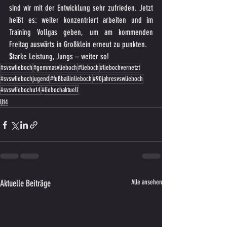
sind wir mit der Entwicklung sehr zufrieden. Jetzt 
heißt es: weiter konzentriert arbeiten und im 
Training Vollgas geben, um am kommenden 
Freitag auswärts in Großklein erneut zu punkten.
S
tarke Leistung, Jungs – weiter so!
#svswlieboch
#gemmasvlieboch
#lieboch
#liebochvernetzt
#svswliebochjugend
#fußballinlieboch
#90jahresvswlieboch
#svswliebochu14
#liebochaktuell
U14
Aktuelle Beiträge
Alle ansehen