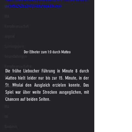
e86bf5c2b21ca2392/480p/mp4/file.mp4
U14
U18
Kampfmannschaft
Jugend
Spielergebnis
Der Elfneter zum 1:0 durch Matteo
Veranstaltungen
Kampfmannschaft II
Die frühe Liebocher Führung in Minute 8 durch 
U15
Matteo hielt leider nur bis zur 15. Minute, in der 
St. Nikolai den Ausgleich erzielen konnte. Das 
Altherren
Spiel war über weite Strecken ausgeglichen, mit 
U15 B
Chancen auf beiden Seiten.
U16
U6
Bambinis