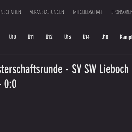
NSCHAFTEN
VERANSTALTUNGEN
MITGLIEDSCHAFT
SPONSORE
U10
U11
U12
U13
U14
U18
Kampf
en
Kampfmannschaft II
U15
Altherren
U15 B
sterschaftsrunde - SV SW Lieboch 
 0:0