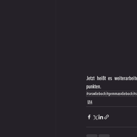
Jetzt heißt es weiterarbei
punkten.
#svswlieboch
#gemmasvlieboch
#s
U14