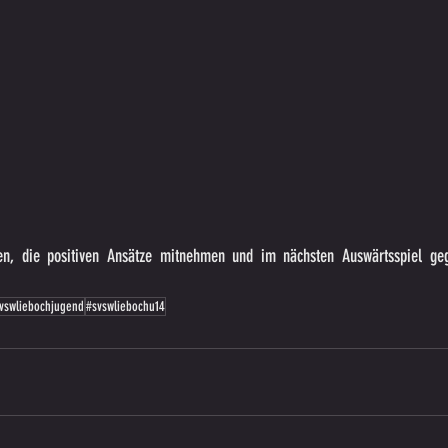
ten, die positiven Ansätze mitnehmen und im nächsten Auswärtsspiel geg
vswliebochjugend
#svswliebochu14