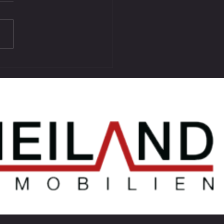
Niederlage auswärts gegen SU
and (3:5)