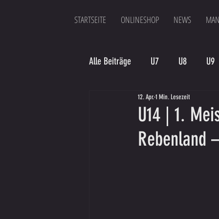
STARTSEITE
ONLINESHOP
NEWS
MAN
Alle Beiträge
U7
U8
U9
12. Apr.
1 Min. Lesezeit
Spielergebnis
Veranstaltung
U14 | 1. Mei
Rebenland –
Bambinis