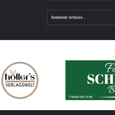
Kommentar verfassen...
U14 / SG Schilcherland–SV SW Lieboch:
Starker 2:1‑Sieg zum Saisonabschluss!