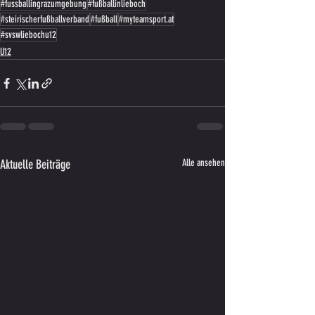
#fussballingrazumgebung
#fußballinlieboch
#steirischerfußballverband
#fußball
#myteamsport.at
#svswliebochu12
U12
Aktuelle Beiträge
Alle ansehen