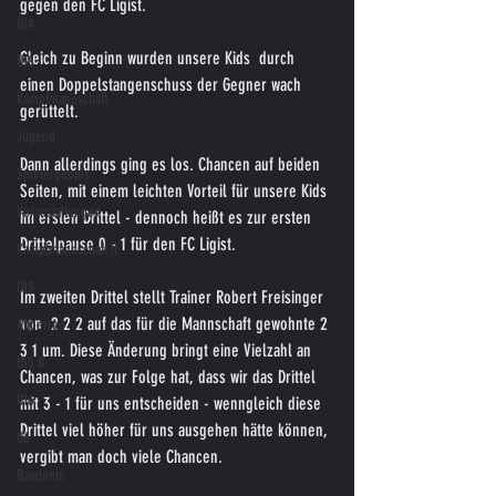
gegen den FC Ligist. 
U14
Gleich zu Beginn wurden unsere Kids  durch 
U18
einen Doppelstangenschuss der Gegner wach 
Kampfmannschaft
gerüttelt. 
Jugend
Dann allerdings ging es los. Chancen auf beiden 
Spielergebnis
Seiten, mit einem leichten Vorteil für unsere Kids 
Veranstaltungen
im ersten Drittel - dennoch heißt es zur ersten 
Drittelpause 0 - 1 für den FC Ligist.
Kampfmannschaft II
U15
Im zweiten Drittel stellt Trainer Robert Freisinger 
von  2 2 2 auf das für die Mannschaft gewohnte 2 
Altherren
3 1 um. Diese Änderung bringt eine Vielzahl an 
U15 B
Chancen, was zur Folge hat, dass wir das Drittel 
U16
mit 3 - 1 für uns entscheiden - wenngleich diese 
Drittel viel höher für uns ausgehen hätte können, 
U6
vergibt man doch viele Chancen.
Bambinis