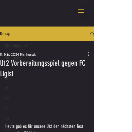
Beitrag
Alle Beiträge
11. März 2023
1 Min. Lesezeit
Alle Beiträge
U12 Vorbereitungsspiel gegen FC
U7
Ligist
U8
U9
U10
U11
U12
Heute gab es für unsere U12 den nächsten Test 
U13