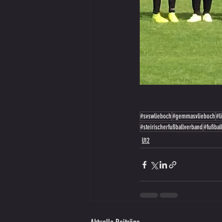
#svswlieboch
#gemmasvlieboch
#l
#steirischerfußballverband
#fußbal
U12