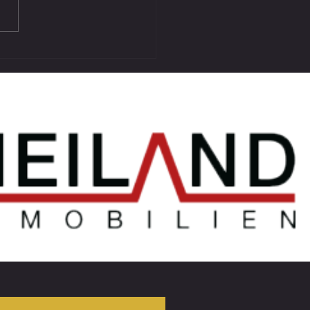
ue Meister zu Gast in Lieboch *
piel für den SV SW Lieboch André
l * Abschied Matthias Wacker