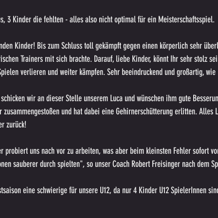
s, 3 Kinder die fehlten - alles also nicht optimal für ein Meisterschaftsspiel.
enden Kinder! Bis zum Schluss toll gekämpft gegen einen körperlich sehr über
chen Trainers mit sich brachte. Darauf, liebe Kinder, könnt Ihr sehr stolz sein
Spielen verlieren und weiter kämpfen. Sehr beeindruckend und großartig, wie
schicken wir an dieser Stelle unserem Luca und wünschen ihm gute Besserung
zusammengestoßen und hat dabei eine Gehirnerschütterung erlitten. Alles L
r zurück!
r probiert uns nach vor zu arbeiten, was aber beim kleinsten Fehler sofort v
ionen sauberer durch spielten", so unser Coach Robert Freisinger nach dem Sp
stsaison eine schwierige für unsere U12, da nur 4 Kinder U12 SpielerInnen sind