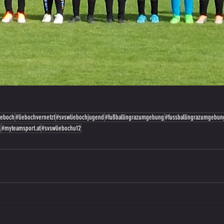
ieboch
#liebochvernetzt
#svswliebochjugend
#fußballingrazumgebung
#fussballingrazumgebun
l
#myteamsport.at
#svswliebochu12