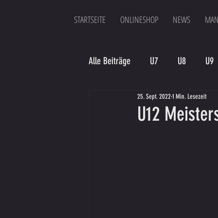
STARTSEITE
ONLINESHOP
NEWS
MAN
Alle Beiträge
U7
U8
U9
25. Sept. 2022
1 Min. Lesezeit
Spielergebnis
Veranstaltung
U12 Meister
Bambinis