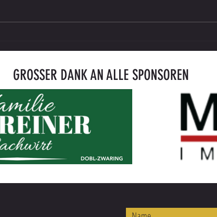
U12 Meisterschaftsspiel: SV Lieboch vs.
Der ne
SPG SC Eibiswald - 14 : 0
500. S
Schwab
GROSSER DANK AN ALLE SPONSOREN