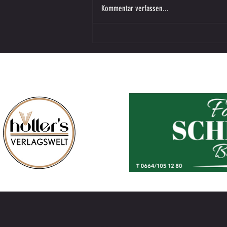
Kommentar verfassen...
U12 SV SW Lieboch vs. Preding Girls
Endstand: 3:3 (2:0)