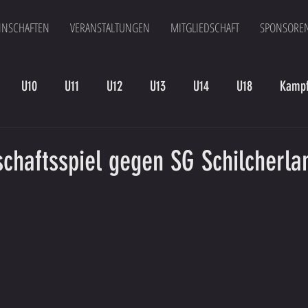
NSCHAFTEN
VERANSTALTUNGEN
MITGLIEDSCHAFT
SPONSORE
U10
U11
U12
U13
U14
U18
Kampf
en
Kampfmannschaft II
U15
Altherren
U15 B
schaftsspiel gegen SG Schilcherla