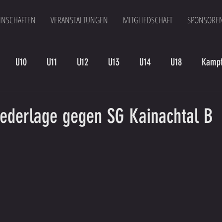
NSCHAFTEN
VERANSTALTUNGEN
MITGLIEDSCHAFT
SPONSORE
U10
U11
U12
U13
U14
U18
Kampf
en
Kampfmannschaft II
U15
Altherren
U15 B
Niederlage gegen SG Kainachtal B