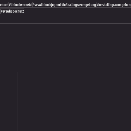
ieboch
#liebochvernetzt
#svswliebochjugend
#fußballingrazumgebung
#fussballingrazumgebun
l
#svswliebochu12