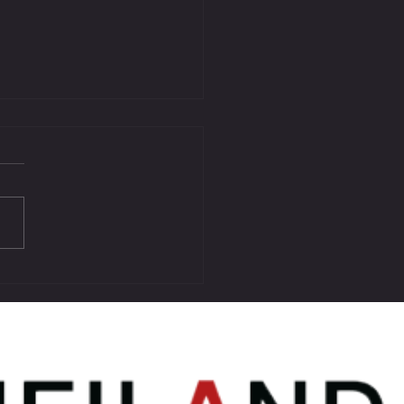
ue Meister zu Gast in Lieboch *
piel für den SV SW Lieboch André
l * Abschied Matthias Wacker