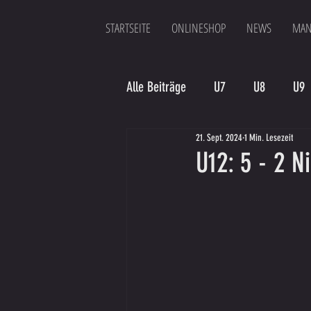
STARTSEITE
ONLINESHOP
NEWS
MAN
Alle Beiträge
U7
U8
U9
21. Sept. 2024
1 Min. Lesezeit
Spielergebnis
Veranstaltung
U12: 5 - 2 
Bambinis