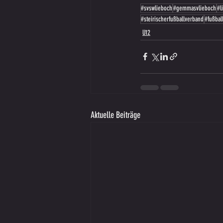
#svswlieboch
#gemmasvlieboch
#l
#steirischerfußballverband
#fußbal
U12
Aktuelle Beiträge