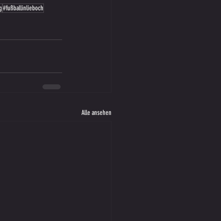
g
#fußballinlieboch
Alle ansehen