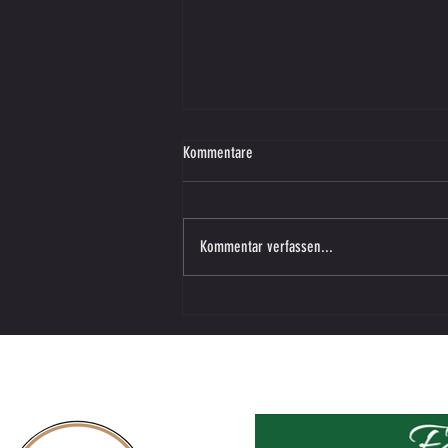
Kommentare
Kommentar verfassen...
U12 SV SW Lieboch vs. Preding Girls
Endstand: 3:3 (2:0)