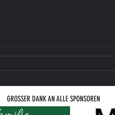
U12 Meisterschaftsspiel: SV Lieboch vs.
Der ne
SPG SC Eibiswald - 14 : 0
500. S
Schwab
GROSSER DANK AN ALLE SPONSOREN