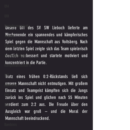
U14
U18
Kampfmannschaft
Unsere U11 des SV SW Lieboch lieferte am 
Wochenende ein spannendes und kämpferisches 
Jugend
Spiel gegen die Mannschaft aus Voitsberg. Nach 
Spielergebnis
dem letzten Spiel zeigte sich das Team spielerisch 
deutlich verbessert und startete motiviert und 
Veranstaltungen
konzentriert in die Partie.
Kampfmannschaft II
U15
Trotz eines frühen 0:2-Rückstands ließ sich 
unsere Mannschaft nicht entmutigen. Mit großem 
Altherren
Einsatz und Teamgeist kämpften sich die Jungs 
U15 B
zurück ins Spiel und glichen nach 55 Minuten 
verdient zum 2:2 aus. Die Freude über den 
U16
Ausgleich war groß – und die Moral der 
U6
Mannschaft beeindruckend.
Bambinis