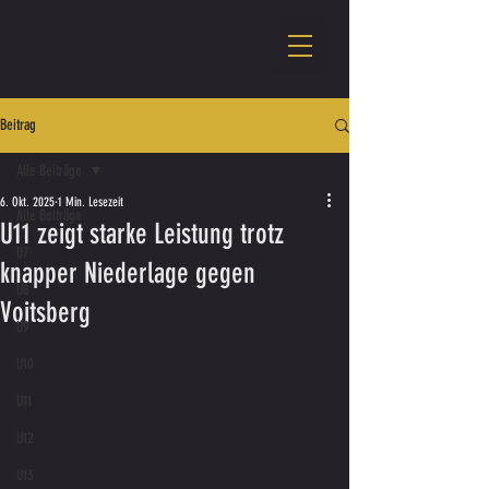
Beitrag
Alle Beiträge
6. Okt. 2025
1 Min. Lesezeit
Alle Beiträge
U11 zeigt starke Leistung trotz
U7
knapper Niederlage gegen
U8
Voitsberg
U9
U10
U11
U12
U13