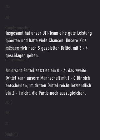
U14
U18
Kampfmannschaft
Insgesamt hat unser U11-Team eine gute Leistung 
Jugend
geboten und hatte viele Chancen. Unsere Kids 
müssen sich nach 3 gespielten Drittel mit 3 - 4 
Spielergebnis
geschlagen geben.
Veranstaltungen
Im ersten Drittel setzt es ein 0 - 3, das zweite 
Kampfmannschaft II
Drittel kann unsere Mannschaft mit 1 - 0 für sich 
U15
entscheiden, im dritten Drittel reicht letztendlich 
Altherren
ein 2 - 1 nicht, die Partie noch auszugleichen.
U15 B
U16
U6
Bambinis