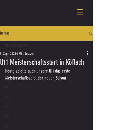
Beitrag
Alle Beiträge
9. Sept. 2023
1 Min. Lesezeit
Alle Beiträge
U11 Meisterschaftsstart in Köflach
U7
Heute spielte auch unsere U11 das erste 
U8
Meisterschaftsspiel der neuen Saison
U9
U10
U11
U12
U13