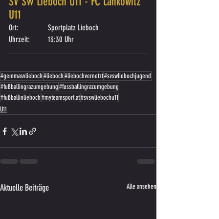
SV SW Lieboch U11 - FC Lankowitz 
U11
Ort:		Sportplatz Lieboch
Uhrzeit:	13:30 Uhr
#gemmasvlieboch
#lieboch
#liebochvernetzt
#svswliebochjugend
#fußballingrazumgebung
#fussballingrazumgebung
#fußballinlieboch
#myteamsport.at
#svswliebochu11
U11
Aktuelle Beiträge
Alle ansehen