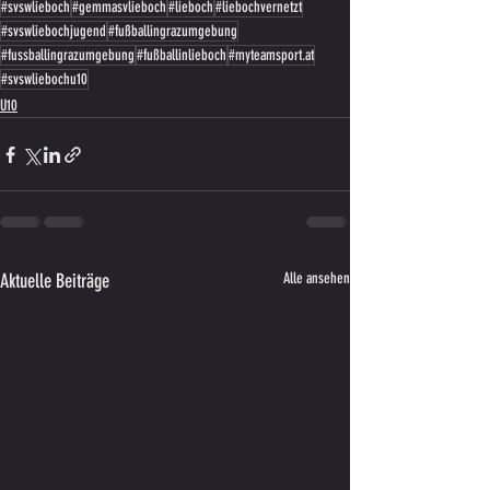
#svswlieboch
#gemmasvlieboch
#lieboch
#liebochvernetzt
#svswliebochjugend
#fußballingrazumgebung
#fussballingrazumgebung
#fußballinlieboch
#myteamsport.at
#svswliebochu10
U10
Aktuelle Beiträge
Alle ansehen