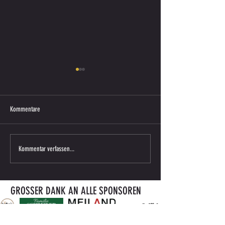
Kommentare
U10 im Meisterschafts-Einsatz beim
U9 sagt DANKE für die
Kommentar verfassen...
FC Grossklein
Trainingswäsche!
GROSSER DANK AN ALLE SPONSOREN