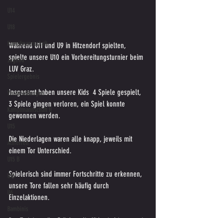
U14
U18
Kampfmannschaft
Während U11 und U9 in Hitzendorf spielten,  
spielte unsere U10 ein Vorbereitungsturnier beim 
Jugend
LUV Graz.
Spielergebnis
Insgesamt haben unsere Kids  4 Spiele gespielt, 
Veranstaltungen
3 Spiele gingen verloren, ein Spiel konnte 
Kampfmannschaft II
gewonnen werden.
U15
Die Niederlagen waren alle knapp, jeweils mit  
Altherren
einem Tor Unterschied.
U15 B
Spielerisch sind immer Fortschritte zu erkennen, 
U16
unsere Tore fallen sehr häufig durch 
U6
Einzelaktionen.
Bambinis