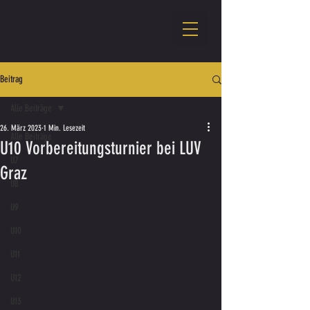
Beitrag
Alle Beiträge
26. März 2023
1 Min. Lesezeit
Alle Beiträge
U10 Vorbereitungsturnier bei LUV
U7
Graz
U8
U9
U10
U11
U12
U13