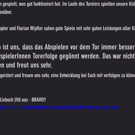
 gespielt, was gut funktioniert hat. Im Laufe des Turniers spielten unsere Kid
enüber.
ppler und Florian Wipfler sahen gute Spiele mit sehr guten Leistungen aller K
en ist uns, dass das Abspielen vor dem Tor immer besser
spielerInnen Torerfolge gegönnt werden. Das war nicht
n und freut uns sehr.
egeistert und freuen uns sehr, eine Entwicklung bei Euch mit verfolgen zu könne
 Lieboch U10 aus - BRAVO!!
/video/167019_cf3a756f4d634d3eac1b0ea372a07193/480p/mp4/file.mp4