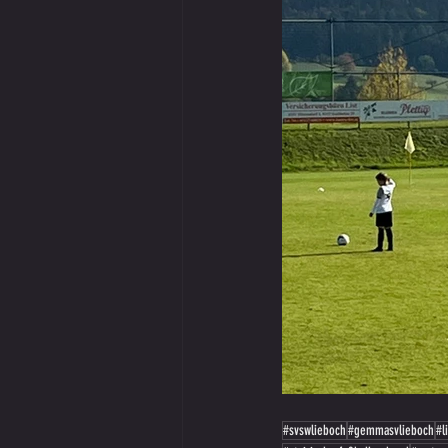
#svswlieboch
#gemmasvlieboch
#l