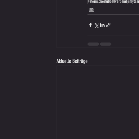
#steirischerfußballverband
#myteam
U10
Aktuelle Beiträge