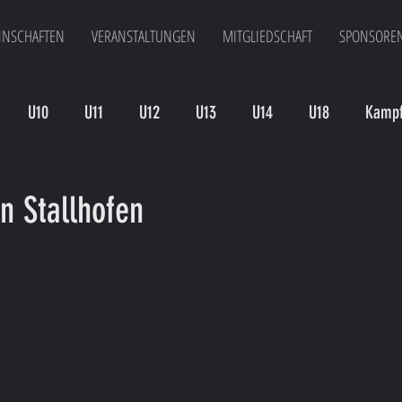
NSCHAFTEN
VERANSTALTUNGEN
MITGLIEDSCHAFT
SPONSORE
U10
U11
U12
U13
U14
U18
Kampf
en
Kampfmannschaft II
U15
Altherren
U15 B
in Stallhofen