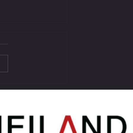
t DANKE für die neue
ngswäsche!