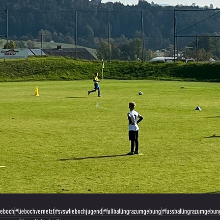
ieboch
#liebochvernetzt
#svswliebochjugend
#fußballingrazumgebung
#fussballingrazumgebun