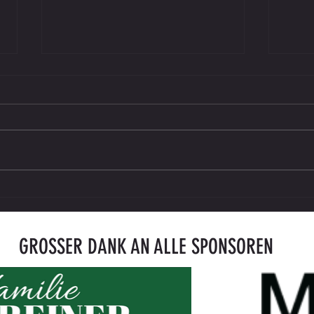
U10 im Meisterschafts-Einsatz beim FC
U9 sag
Grossklein
Traini
GROSSER DANK AN ALLE SPONSOREN