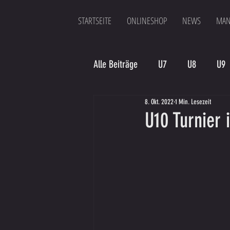
STARTSEITE
ONLINESHOP
NEWS
MAN
Alle Beiträge
U7
U8
U9
8. Okt. 2022
1 Min. Lesezeit
Spielergebnis
Veranstaltung
U10 Turnier 
Bambinis