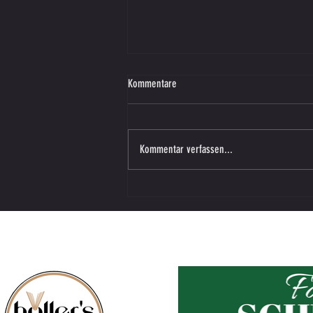
Kommentare
Kommentar verfassen...
U10: Starker Saisonabschluss –
8:3‑Auswärtssieg gegen Schilcherland A!