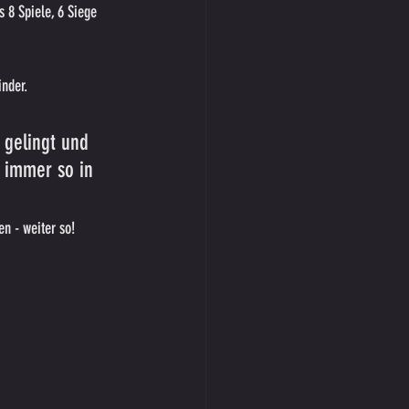
s 8 Spiele, 6 Siege 
inder.
 gelingt und 
 immer so in 
n - weiter so! 