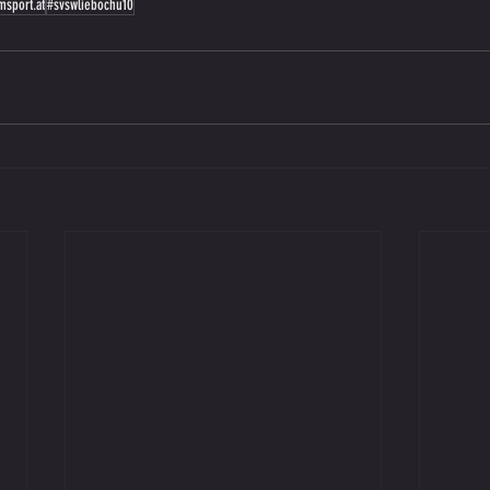
sport.at
#svswliebochu10