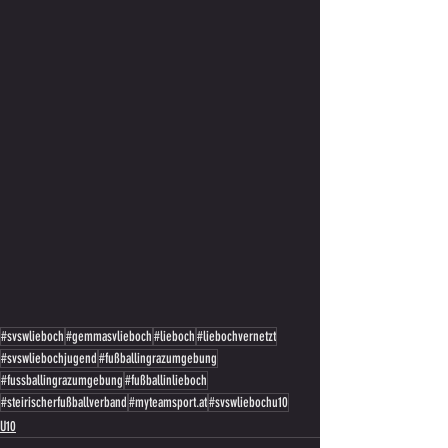
#svswlieboch
#gemmasvlieboch
#lieboch
#liebochvernetzt
#svswliebochjugend
#fußballingrazumgebung
#fussballingrazumgebung
#fußballinlieboch
#steirischerfußballverband
#myteamsport.at
#svswliebochu10
U10