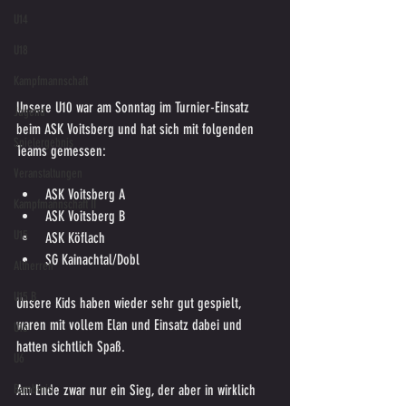
U14
U18
Kampfmannschaft
Unsere U10 war am Sonntag im Turnier-Einsatz 
Jugend
beim ASK Voitsberg und hat sich mit folgenden 
Spielergebnis
Teams gemessen:
Veranstaltungen
ASK Voitsberg A
Kampfmannschaft II
ASK Voitsberg B
U15
ASK Köflach
SG Kainachtal/Dobl
Altherren
U15 B
Unsere Kids haben wieder sehr gut gespielt, 
waren mit vollem Elan und Einsatz dabei und 
U16
hatten sichtlich Spaß.
U6
Bambinis
Am Ende zwar nur ein Sieg, der aber in wirklich 