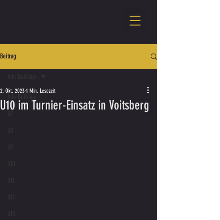
Beitrag
Alle Beiträge
2. Okt. 2023
1 Min. Lesezeit
Alle Beiträge
U10 im Turnier-Einsatz in Voitsberg
U7
U8
U9
U10
U11
U12
U13