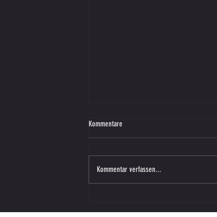
Kommentare
Kommentar verfassen...
Vorbereitungsspiel – SV SW Lieboch in
Vasoldsberg