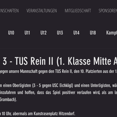
NSCHAFTEN
VERANSTALTUNGEN
MITGLIEDSCHAFT
SPONSORE
U10
U11
U12
U13
U14
U18
Kampf
en
Kampfmannschaft II
U15
Altherren
U15 B
. 3 - TUS Rein II (1. Klasse Mitte 
 gegen unsere Mannschaft gegen den TUS Rein II, den 10. Platzierten aus der 1
 einen Oberligisten (3 - 5 gegen USC Eichkögl) und einen Unterligisten, wär
inzufahren und hoffen, dass das Spiel positiver verlaufen wird, als am le
 Grambach).
b 10 Uhr, abermals am Kunstrasenplatz Hitzendorf.