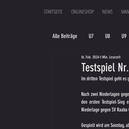
STARTSEITE
ONLINESHOP
NEWS
MAN
Alle Beiträge
U7
U8
U9
16. Feb. 2024
1 Min. Lesezeit
Spielergebnis
Veranstaltung
Testspiel Nr
Im dritten Testspiel geht es
Bambinis
Nach zwei Niederlagen gegen
den ersten Testspiel-Sieg e
Niederlage gegen SV Raaba
Gespielt wird am Sonntag, a