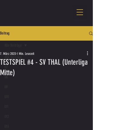
Beitrag
Alle Beiträge
7. März 2023
1 Min. Lesezeit
Alle Beiträge
TESTSPIEL #4 - SV THAL (Unterliga
U7
Mitte)
U8
U9
U10
U11
U12
U13