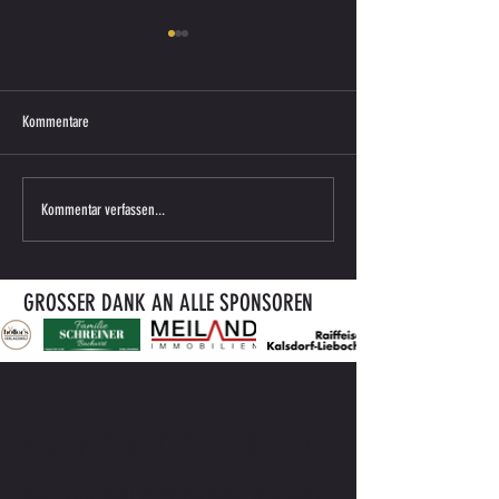
Kommentare
Saisonkarte 2026/27 ab sofort
ENDERGEBNIS VORBERE
Kommentar verfassen...
erhältlich
gegen ATUS BÄRNBACH
GROSSER DANK AN ALLE SPONSOREN
KONTAKTIEREN