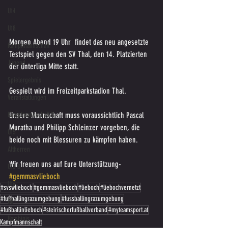
U14
U18
Morgen Abend 19 Uhr  findet das neu angesetzte 
Kampfmannschaft
Testspiel gegen den SV Thal, den 14. Platzierten 
Jugend
der Unterliga Mitte statt.
Spielergebnis
Gespielt wird im Freizeitparkstadion Thal.
Veranstaltungen
Unsere Mannschaft muss voraussichtlich Pascal 
Kampfmannschaft II
Muratha und Philipp Schleinzer vorgeben, die 
U15
beide noch mit Blessuren zu kämpfen haben.
Altherren
Wir freuen uns auf Eure Unterstützung- 
U15 B
#gemmasvlieboch
U16
#svswlieboch
#gemmasvlieboch
#lieboch
#liebochvernetzt
#fußballingrazumgebung
#fussballingrazumgebung
U6
#fußballinlieboch
#steirischerfußballverband
#myteamsport.at
Bambinis
Kampfmannschaft