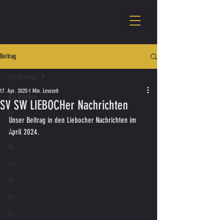
Beitrag
Alle Beiträge
17. Apr. 2025
1 Min. Lesezeit
Alle Beiträge
SV SW LIEBOCHer Nachrichten
U7
Unser Beitrag in den Liebocher Nachrichten im 
U8
April 2024.
U9
U10
U11
U12
U13