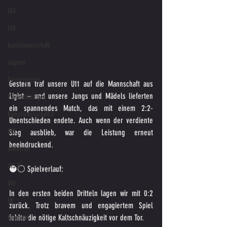
U14
U18
Kampfmannschaft
Jugend
Spielergebnis
Gestern traf unsere U11 auf die Mannschaft aus 
Ligist – und unsere Jungs und Mädels lieferten 
Veranstaltungen
ein spannendes Match, das mit einem 2:2-
Kampfmannschaft II
Unentschieden endete. Auch wenn der verdiente 
U15
Sieg ausblieb, war die Leistung erneut 
beeindruckend.
Altherren
U15 B
⚫️⚪️ Spielverlauf:
U16
In den ersten beiden Dritteln lagen wir mit 0:2 
U6
zurück. Trotz bravem und engagiertem Spiel 
fehlte die nötige Kaltschnäuzigkeit vor dem Tor.
Bambinis