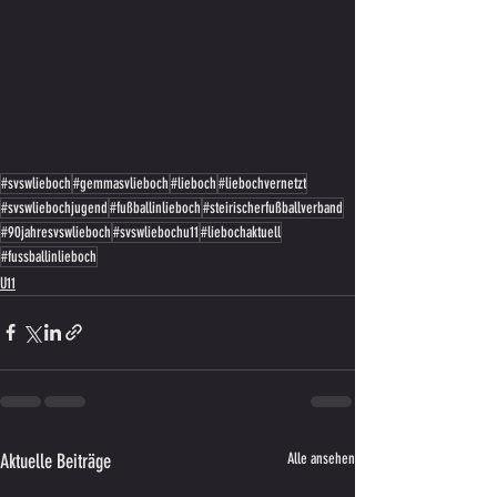
#svswlieboch
#gemmasvlieboch
#lieboch
#liebochvernetzt
#svswliebochjugend
#fußballinlieboch
#steirischerfußballverband
#90jahresvswlieboch
#svswliebochu11
#liebochaktuell
#fussballinlieboch
U11
Aktuelle Beiträge
Alle ansehen