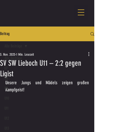
Beitrag
Alle Beiträge
3. Nov. 2025
1 Min. Lesezeit
Alle Beiträge
SV SW Lieboch U11 – 2:2 gegen
U7
Ligist
U8
Unsere Jungs und Mädels zeigen großen 
U9
Kampfgeist!
U10
U11
U12
U13