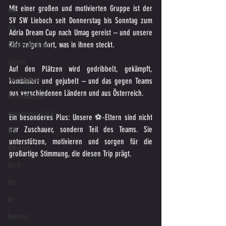
Mit einer großen und motivierten Gruppe ist der 
U14
SV SW Lieboch seit Donnerstag bis Sonntag zum 
U18
Adria Dream Cup nach Umag gereist – und unsere 
Kids zeigen dort, was in ihnen steckt.
Kampfmannschaft
Jugend
Auf den Plätzen wird gedribbelt, gekämpft, 
Spielergebnis
kombiniert und gejubelt – und das gegen Teams 
aus verschiedenen Ländern und aus Österreich.
Veranstaltungen
Kampfmannschaft II
Ein besonderes Plus: Unsere ⚽️-Eltern sind nicht 
nur Zuschauer, sondern Teil des Teams. Sie 
U15
unterstützen, motivieren und sorgen für die 
Altherren
großartige Stimmung, die diesen Trip prägt.
U15 B
U16
U6
Bambinis