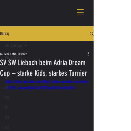
Beitrag
Alle Beiträge
14. Mai
1 Min. Lesezeit
Alle Beiträge
SV SW Lieboch beim Adria Dream
U7
Cup – starke Kids, starkes Turnier
U8
https://video.wixstatic.com/https://video.wixstatic.com/video
U9
/167019_a64aee80a47441f7874acb1fd7cee85d/file
U10
U11
U12
U13