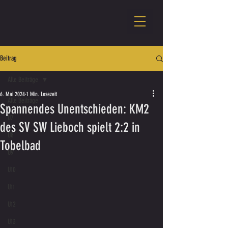
Beitrag
Alle Beiträge
6. Mai 2024
1 Min. Lesezeit
Alle Beiträge
Spannendes Unentschieden: KM2
U7
des SV SW Lieboch spielt 2:2 in
U8
Tobelbad
U9
U10
U11
U12
U13