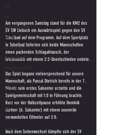
U14
U18
Am vergangenen Samstag stand für die KM2 des 
Kampfmannschaft
SV SW Lieboch ein Auswärtsspiel gegen den SV 
Tobelbad auf dem Programm. Auf dem Sportplatz 
Jugend
in Tobelbad lieferten sich beide Mannschaften 
Spielergebnis
einen packenden Schlagabtausch, der 
Veranstaltungen
letztendlich mit einem 2:2-Unentschieden endete.
Kampfmannschaft II
Das Spiel begann vielversprechend für unsere 
U15
Mannschaft, als Pascal Dietrich bereits in der 7. 
Minute sein erstes Saisontor erzielte und die 
Altherren
Spielgemeinschaft mit 1:0 in Führung brachte. 
U15 B
Kurz vor der Halbzeitpause erhöhte Dominik 
U16
Hartner (6. Saisontor) mit einem souverän 
verwandelten Elfmeter auf 2:0.
U6
Bambinis
Nach dem Seitenwechsel kämpfte sich der SV 