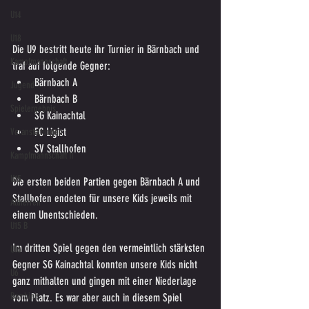
U14
U18
Die U9 bestritt heute ihr Turnier in Bärnbach und 
Kampfmannschaft
traf auf folgende Gegner:
Bärnbach A
Jugend
Bärnbach B
Spielergebnis
SG Kainachtal
FC Ligist
Veranstaltungen
SV Stallhofen
Kampfmannschaft II
U15
Die ersten beiden Partien gegen Bärnbach A und 
Stallhofen endeten für unsere Kids jeweils mit 
Altherren
einem Unentschieden. 
U15 B
Im dritten Spiel gegen den vermeintlich stärksten 
U16
Gegner SG Kainachtal konnten unsere Kids nicht 
U6
ganz mithalten und gingen mit einer Niederlage 
Bambinis
vom Platz. Es war aber auch in diesem Spiel 