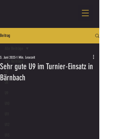
Beitrag
Alle Beiträge
3. Juni 2023
1 Min. Lesezeit
Alle Beiträge
Sehr gute U9 im Turnier-Einsatz in
U7
Bärnbach
U8
U9
U10
U11
U12
U13