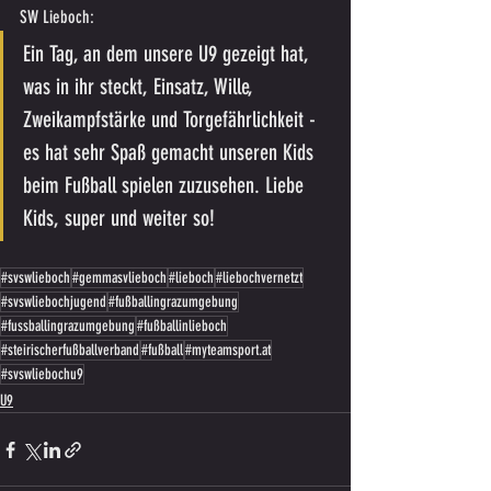
SW Lieboch:
Ein Tag, an dem unsere U9 gezeigt hat, 
was in ihr steckt, Einsatz, Wille, 
Zweikampfstärke und Torgefährlichkeit - 
es hat sehr Spaß gemacht unseren Kids 
beim Fußball spielen zuzusehen. Liebe 
Kids, super und weiter so!
#svswlieboch
#gemmasvlieboch
#lieboch
#liebochvernetzt
#svswliebochjugend
#fußballingrazumgebung
#fussballingrazumgebung
#fußballinlieboch
#steirischerfußballverband
#fußball
#myteamsport.at
#svswliebochu9
U9