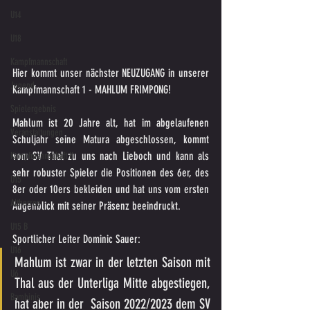
U14
U18
Kampfmannschaft
Hier kommt unser nächster NEUZUGANG in unserer 
Jugend
Kampfmannschaft 1 - MAHLUM FRIMPONG!
Spielergebnis
Mahlum ist 20 Jahre alt, hat im abgelaufenen 
Veranstaltungen
Schuljahr seine Matura abgeschlossen, kommt 
vom SV Thal zu uns nach Lieboch und kann als 
Kampfmannschaft II
sehr robuster Spieler die Positionen des 6er, des 
U15
8er oder 10ers bekleiden und hat uns vom ersten 
Altherren
Augenblick mit seiner Präsenz beeindruckt. 
U15 B
Sportlicher Leiter Dominic Sauer:
U16
Mahlum ist zwar in der letzten Saison mit 
U6
Thal aus der Unterliga Mitte abgestiegen, 
Bambinis
hat aber in der  Saison 2022/2023 dem SV 