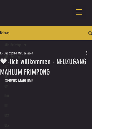
Beitrag
Alle Beiträge
13. Juli 2024
1 Min. Lesezeit
Alle Beiträge
🖤-lich willkommen - NEUZUGANG
U7
MAHLUM FRIMPONG
U8
SERVUS MAHLUM!
U9
U10
U11
U12
U13