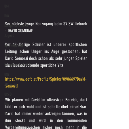
U14
U18
Der nächste junge Neuzugang beim SV SW Lieboch 
Kampfmannschaft
- DAVID SOMORAI!
Jugend
Der 17-Jährige Schüler ist unserer sportlichen 
Spielergebnis
Leitung schon länger ins Auge gestochen, hat 
Veranstaltungen
David Somorai doch schon als sehr junger Spieler 
eine beeindruckende sportliche Vita. 
Kampfmannschaft II
U15
https://www.oefb.at/Profile/Spieler/898669?David-
Altherren
Somorai
U15 B
Wir planen mit David im offensiven Bereich, dort 
U16
fühlt er sich wohl und ist sehr flexibel einsetzbar. 
David hat immer wieder aufzeigen können, was in 
U6
ihm steckt und wird in den kommenden 
Bambinis
Vorbereitungswochen sicher noch mehr in die 