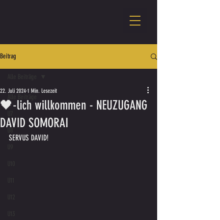
Beitrag
Alle Beiträge
22. Juli 2024
1 Min. Lesezeit
Alle Beiträge
🖤-lich willkommen - NEUZUGANG
U7
DAVID SOMORAI
U8
SERVUS DAVID!
U9
U10
U11
U12
U13