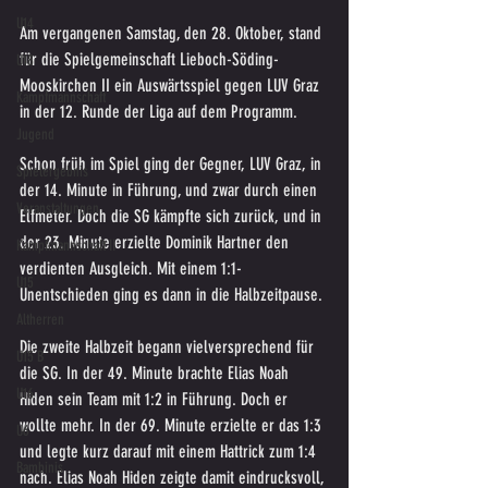
U14
Am vergangenen Samstag, den 28. Oktober, stand 
für die Spielgemeinschaft Lieboch-Söding-
U18
Mooskirchen II ein Auswärtsspiel gegen LUV Graz 
Kampfmannschaft
in der 12. Runde der Liga auf dem Programm.
Jugend
Schon früh im Spiel ging der Gegner, LUV Graz, in 
Spielergebnis
der 14. Minute in Führung, und zwar durch einen 
Veranstaltungen
Elfmeter. Doch die SG kämpfte sich zurück, und in 
der 23. Minute erzielte Dominik Hartner den 
Kampfmannschaft II
verdienten Ausgleich. Mit einem 1:1-
U15
Unentschieden ging es dann in die Halbzeitpause.
Altherren
Die zweite Halbzeit begann vielversprechend für 
U15 B
die SG. In der 49. Minute brachte Elias Noah 
U16
Hiden sein Team mit 1:2 in Führung. Doch er 
wollte mehr. In der 69. Minute erzielte er das 1:3 
U6
und legte kurz darauf mit einem Hattrick zum 1:4 
Bambinis
nach. Elias Noah Hiden zeigte damit eindrucksvoll, 