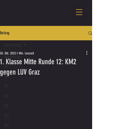
Beitrag
Alle Beiträge
30. Okt. 2023
1 Min. Lesezeit
Alle Beiträge
1. Klasse Mitte Runde 12: KM2
U7
gegen LUV Graz
U8
U9
U10
U11
U12
U13