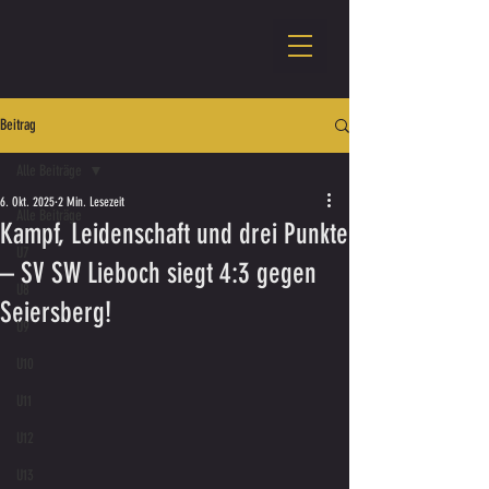
Beitrag
Alle Beiträge
6. Okt. 2025
2 Min. Lesezeit
Alle Beiträge
Kampf, Leidenschaft und drei Punkte
U7
– SV SW Lieboch siegt 4:3 gegen
U8
Seiersberg!
U9
U10
U11
U12
U13