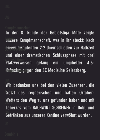
U14
U18
Kampfmannschaft
In der 8. Runde der Gebietsliga Mitte zeigte 
Jugend
unsere Kampfmannschaft, was in ihr steckt: Nach 
einem turbulenten 2:2 Unentschieden zur Halbzeit 
Spielergebnis
und einer dramatischen Schlussphase mit drei 
Veranstaltungen
Platzverweisen gelang ein umjubelter 4:3-
Heimsieg gegen den SC Medialine Seiersberg.
Kampfmannschaft II
U15
Wir bedanken uns bei den vielen Zusehern, die 
Altherren
trotzt des regnerischen und kalten Oktober-
Wetters den Weg zu uns gefunden haben und mit 
U15 B
Leberkäs vom BACHWIRT SCHREINER in Dobl und 
U16
Getränken aus unserer Kantine verwöhnt wurden.
U6
Bambinis