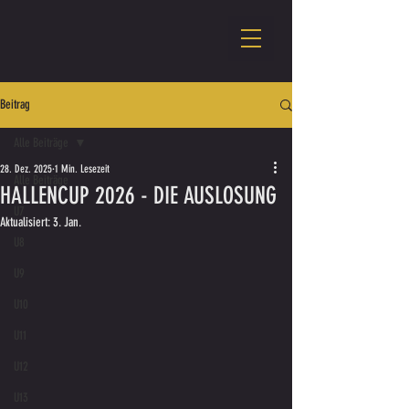
Beitrag
Alle Beiträge
28. Dez. 2025
1 Min. Lesezeit
Alle Beiträge
HALLENCUP 2026 - DIE AUSLOSUNG
U7
Aktualisiert:
3. Jan.
U8
U9
U10
U11
U12
U13