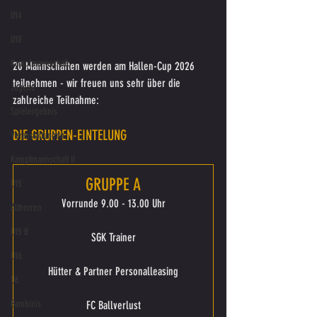
U14
U18
Kampfmannschaft
20 Mannschaften werden am Hallen-Cup 2026 
teilnehmen - wir freuen uns sehr über die 
Jugend
zahlreiche Teilnahme:
Spielergebnis
DIE GRUPPEN-EINTELUNG
Veranstaltungen
Kampfmannschaft II
GRUPPE A
U15
Vorrunde 9.00 - 13.00 Uhr
Altherren
U15 B
SGK Trainer
U16
Hütter & Partner Personalleasing
U6
Bambinis
FC Ballverlust