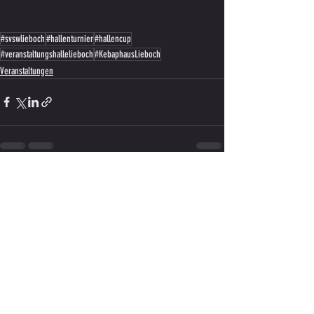
#svswlieboch
#hallenturnier
#hallencup
#veranstaltungshallelieboch
#KebaphausLieboch
Veranstaltungen
Aktuelle Beiträge
Alle ansehen