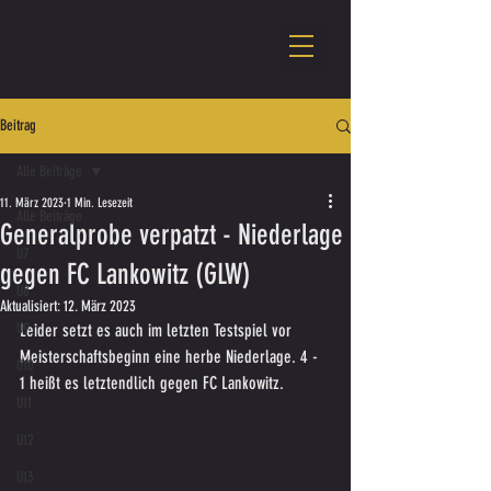
Beitrag
Alle Beiträge
11. März 2023
1 Min. Lesezeit
Alle Beiträge
Generalprobe verpatzt - Niederlage
U7
gegen FC Lankowitz (GLW)
U8
Aktualisiert:
12. März 2023
U9
Leider setzt es auch im letzten Testspiel vor 
Meisterschaftsbeginn eine herbe Niederlage. 4 - 
U10
1 heißt es letztendlich gegen FC Lankowitz.
U11
U12
U13