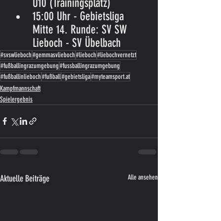
U10 (Trainingsplatz)
15:00 Uhr - Gebietsliga 
Mitte 14. Runde: SV SW 
Lieboch - SV Übelbach
#svswlieboch
#gemmasvlieboch
#lieboch
#liebochvernetzt
#fußballingrazumgebung
#fussballingrazumgebung
#fußballinlieboch
#fußball
#gebietsliga
#myteamsport.at
Kampfmannschaft
Spielergebnis
Aktuelle Beiträge
Alle ansehen