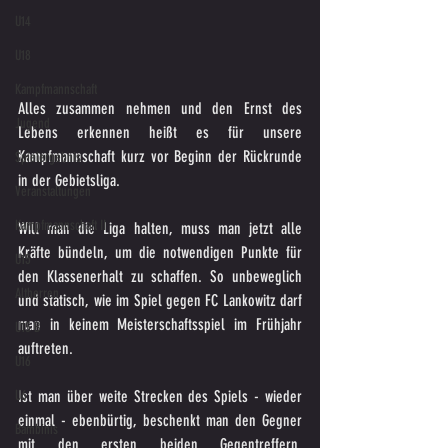
U14
U18
Kampfmannschaft
Alles zusammen nehmen und den Ernst des 
Jugend
Lebens erkennen heißt es für unsere 
Kampfmannschaft kurz vor Beginn der Rückrunde 
Spielergebnis
in der Gebietsliga.
Veranstaltungen
Kampfmannschaft II
Will man die Liga halten, muss man jetzt alle 
Kräfte bündeln, um die notwendigen Punkte für 
U15
den Klassenerhalt zu schaffen. So unbeweglich 
Altherren
und statisch, wie im Spiel gegen FC Lankowitz darf 
man in keinem Meisterschaftsspiel im Frühjahr 
U15 B
auftreten.
U16
Ist man über weite Strecken des Spiels - wieder 
U6
einmal - ebenbürtig, beschenkt man den Gegner 
Bambinis
mit den ersten beiden Gegentreffern. 