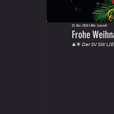
22. Dez. 2024
1 Min. Lesezeit
Frohe Weihn
🎄🌟 𝘋𝘦𝘳 𝘚𝘝 𝘚𝘞 𝘓𝘐