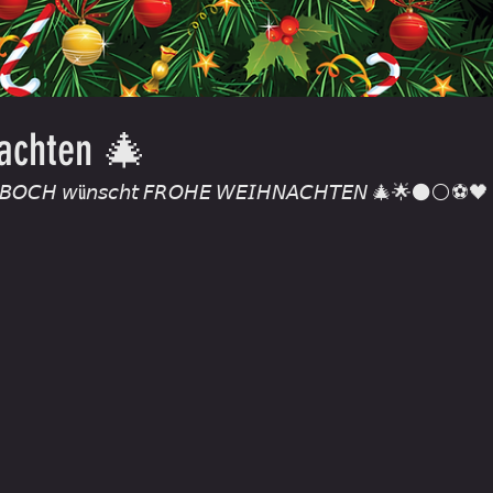
achten 🎄
𝘌𝘉𝘖𝘊𝘏 𝘸ü𝘯𝘴𝘤𝘩𝘵 𝘍𝘙𝘖𝘏𝘌 𝘞𝘌𝘐𝘏𝘕𝘈𝘊𝘏𝘛𝘌𝘕 🎄🌟⚫️⚪️⚽️🖤