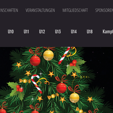
NSCHAFTEN
VERANSTALTUNGEN
MITGLIEDSCHAFT
SPONSORE
U10
U11
U12
U13
U14
U18
Kampf
en
Kampfmannschaft II
U15
Altherren
U15 B