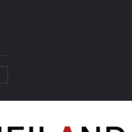
GEBNIS VORBEREITUNGSSPIEL
 ATUS BÄRNBACH II