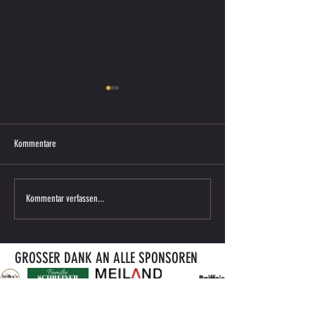
Kommentare
U7 trotzt Hitze beim Turnier in Dobl
U7 überzeugt beim inte
Kommentar verfassen...
Turnier in Tuhovec - Kr
GROSSER DANK AN ALLE SPONSOREN