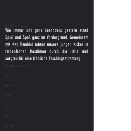
U14
U18
Kampfmannschaft
Wie immer und ganz besonders gestern stand 
Jugend
Spiel und Spaß ganz im Vordergrund. Gemeinsam 
mit den Bambini tobten unsere jungen Kicker in 
Spielergebnis
farbenfrohen Kostümen durch die Halle und 
Veranstaltungen
sorgten für eine fröhliche Faschingsstimmung.
Kampfmannschaft II
U15
Altherren
U15 B
U16
U6
Bambinis