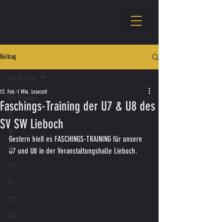
Beitrag
Alle Beiträge
12. Feb.
1 Min. Lesezeit
Alle Beiträge
Faschings-Training der U7 & U8 des
U7
SV SW Lieboch
U8
Gestern hieß es FASCHINGS-TRAINING für unsere 
U9
U7 und U8 in der Veranstaltungshalle Lieboch.
U10
U11
U12
U13