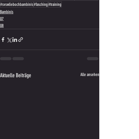
#svswliebochbambinis
#fasching
#training
Bambinis
U7
U8
Aktuelle Beiträge
Alle ansehen