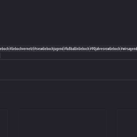
ieboch
#liebochvernetzt
#svswliebochjugend
#fußballinlieboch
#90jahresvswlieboch
#wirsagen