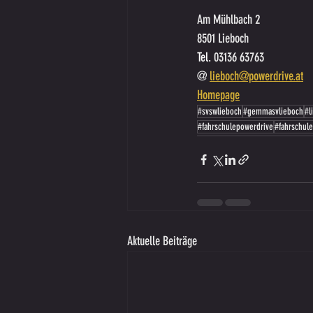
Am Mühlbach 2
8501 Lieboch
Tel. 
03136 63763
@ 
lieboch@powerdrive.at
Homepage
#svswlieboch
#gemmasvlieboch
#l
#fahrschulepowerdrive
#fahrschule
Aktuelle Beiträge