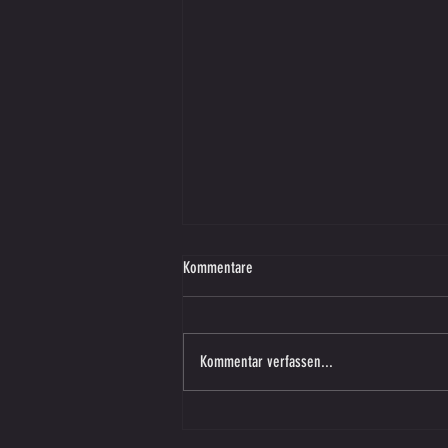
Kommentare
Kommentar verfassen...
Vorbereitungsspiel – SV SW Lieboch in
Vasoldsberg