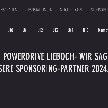
NSCHAFTEN
VERANSTALTUNGEN
MITGLIEDSCHAFT
SPONSORE
U10
U11
U12
U13
U14
U18
Kampf
en
Kampfmannschaft II
U15
Altherren
U15 B
 POWERDRIVE LIEBOCH- WIR SAG
SERE SPONSORING-PARTNER 2024