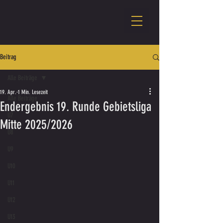
Beitrag
Alle Beiträge
19. Apr.
1 Min. Lesezeit
Alle Beiträge
Endergebnis 19. Runde Gebietsliga
U7
Mitte 2025/2026
U8
U9
U10
U11
U12
U13