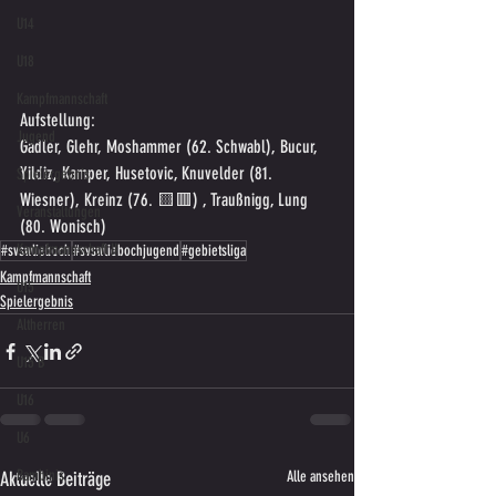
U14
U18
Kampfmannschaft
Aufstellung:
Jugend
Gadler, Glehr, Moshammer (62. Schwabl), Bucur, 
Yildiz, Kamper, Husetovic, Knuvelder (81. 
Spielergebnis
Wiesner), Kreinz (76. 🟨🟥) , Traußnigg, Lung 
Veranstaltungen
(80. Wonisch)
Kampfmannschaft II
#svswlieboch
#svswliebochjugend
#gebietsliga
Kampfmannschaft
U15
Spielergebnis
Altherren
U15 B
U16
U6
Bambinis
Aktuelle Beiträge
Alle ansehen