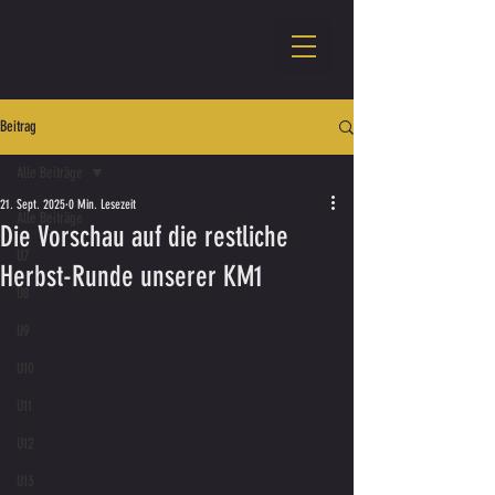
Beitrag
Alle Beiträge
21. Sept. 2025
0 Min. Lesezeit
Alle Beiträge
Die Vorschau auf die restliche
U7
Herbst-Runde unserer KM1
U8
U9
U10
U11
U12
U13