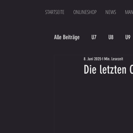
STARTSEITE
ONLINESHOP
NEWS
MAN
Alle Beiträge
U7
U8
U9
8. Juni 2025
1 Min. Lesezeit
Spielergebnis
Veranstaltung
Die letzten
Bambinis