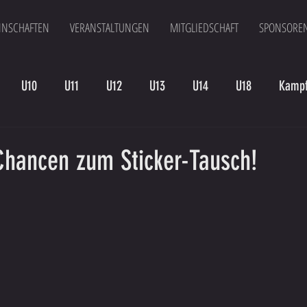
NSCHAFTEN
VERANSTALTUNGEN
MITGLIEDSCHAFT
SPONSORE
U10
U11
U12
U13
U14
U18
Kampf
en
Kampfmannschaft II
U15
Altherren
U15 B
 Chancen zum Sticker-Tausch!