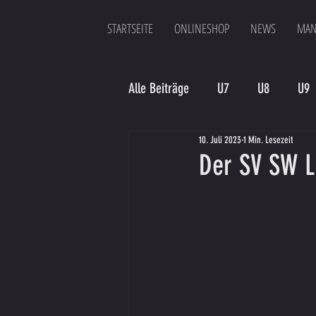
STARTSEITE
ONLINESHOP
NEWS
MAN
Alle Beiträge
U7
U8
U9
10. Juli 2023
1 Min. Lesezeit
Spielergebnis
Veranstaltung
Der SV SW L
Bambinis