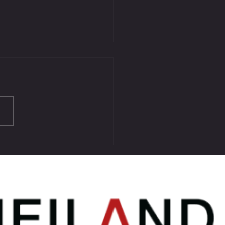
GEBNIS VORBEREITUNGSSPIEL
 ATUS BÄRNBACH II