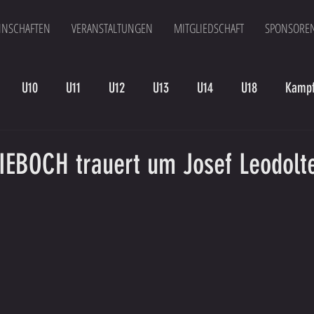
NSCHAFTEN
VERANSTALTUNGEN
MITGLIEDSCHAFT
SPONSORE
U10
U11
U12
U13
U14
U18
Kampf
en
Kampfmannschaft II
U15
Altherren
U15 B
IEBOCH trauert um Josef Leodolt