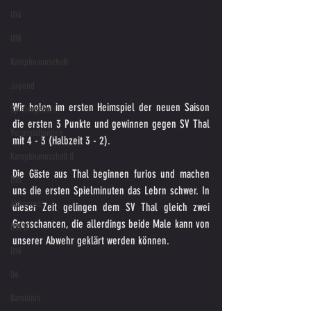
U14
U18
Kampfmannschaft
Jugend
Wir holen im ersten Heimspiel der neuen Saison 
Spielergebnis
die ersten 3 Punkte und gewinnen gegen SV Thal 
Veranstaltungen
mit 4 - 3 (Halbzeit 3 - 2).
Kampfmannschaft II
Die Gäste aus Thal beginnen furios und machen 
U15
uns die ersten Spielminuten das Lebrn schwer. In 
Altherren
dieser Zeit gelingen dem SV Thal gleich zwei  
Grosschancen, die allerdings beide Male kann von 
U15 B
unserer Abwehr geklärt werden können.
U16
U6
Bambinis