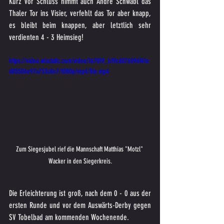
Kurz vor Schluss nimmt auch André Schwabl das 
Thaler Tor ins Visier, verfehlt das Tor aber knapp, 
es bleibt beim knappen, aber letztlich sehr 
verdienten 4 - 3 Heimsieg!
https://video.wixstatic.com/video/167019_b19cd076096f41e
d85504e97a733c8e7/1080p/mp4/file.mp4
Zum Siegesjubel rief die Mannschaft Matthias "Motzl" 
Wacker in den Siegerkreis.
Die Erleichterung ist groß, nach dem 0 - 0 aus der 
ersten Runde und vor dem Auswärts-Derby gegen 
SV Tobelbad am kommenden Wochenende.