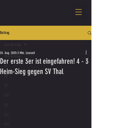
Beitrag
Alle Beiträge
24. Aug. 2025
2 Min. Lesezeit
Alle Beiträge
Der erste 3er ist eingefahren! 4 - 3
U7
Heim-Sieg gegen SV Thal
U8
U9
U10
U11
U12
U13