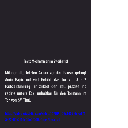
Franz Moshammer im Zweikampf
Mit der allerletzten Aktion vor der Pause, gelingt  
Amin Bajric mit viel Gefühl das Tor zur 3 - 2 
Halbzeitführung. Er zirkelt den Ball präzise ins 
rechte untere Eck, unhaltbar für den Tormann im 
Tor von SV Thal.
https://video.wixstatic.com/video/167019_09c4d59f0eaa471
3a92a85a7f3464563/360p/mp4/file.mp4