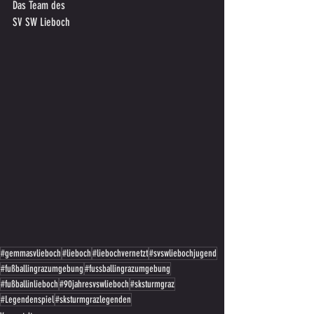
Das Team des
SV SW Lieboch
#gemmasvlieboch
#lieboch
#liebochvernetzt
#svswliebochjugend
#fußballingrazumgebung
#fussballingrazumgebung
#fußballinlieboch
#90jahresvswlieboch
#sksturmgraz
#Legendenspiel
#sksturmgrazlegenden