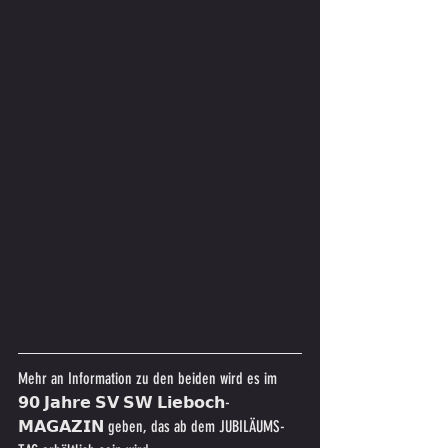
Mehr an Information zu den beiden wird es im 
𝟵𝟬 𝗝𝗮𝗵𝗿𝗲 𝗦𝗩 𝗦𝗪 𝗟𝗶𝗲𝗯𝗼𝗰𝗵-
𝗠𝗔𝗚𝗔𝗭𝗜𝗡 geben, das ab dem JUBILÄUMS-