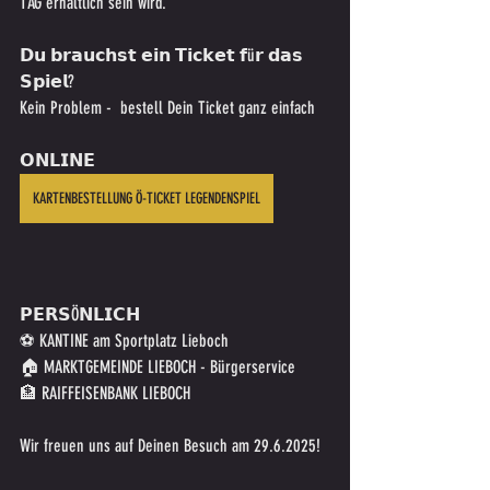
TAG erhältlich sein wird.
𝗗𝘂 𝗯𝗿𝗮𝘂𝗰𝗵𝘀𝘁 𝗲𝗶𝗻 𝗧𝗶𝗰𝗸𝗲𝘁 𝗳ü𝗿 𝗱𝗮𝘀 
𝗦𝗽𝗶𝗲𝗹? 
Kein Problem -  bestell Dein Ticket ganz einfach
𝗢𝗡𝗟𝗜𝗡𝗘
KARTENBESTELLUNG Ö-TICKET LEGENDENSPIEL
𝗣𝗘𝗥𝗦Ö𝗡𝗟𝗜𝗖𝗛
⚽ KANTINE am Sportplatz Lieboch
🏠 MARKTGEMEINDE LIEBOCH - Bürgerservice
🏦 RAIFFEISENBANK LIEBOCH
Wir freuen uns auf Deinen Besuch am 29.6.2025!