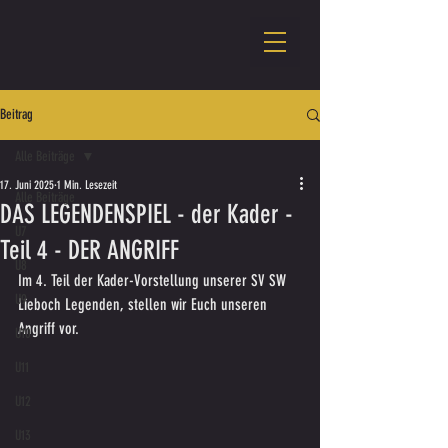
Beitrag
Alle Beiträge
17. Juni 2025
1 Min. Lesezeit
Alle Beiträge
DAS LEGENDENSPIEL - der Kader -
U7
Teil 4 - DER ANGRIFF
U8
Im 4. Teil der Kader-Vorstellung unserer SV SW 
U9
Lieboch Legenden, stellen wir Euch unseren 
Angriff vor.
U10
U11
U12
U13