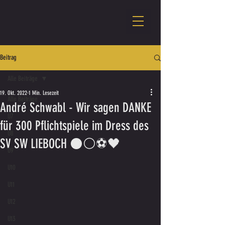
Beitrag
Alle Beiträge
19. Okt. 2022
1 Min. Lesezeit
Alle Beiträge
André Schwabl - Wir sagen DANKE
U7
für 300 Pflichtspiele im Dress des
U8
SV SW LIEBOCH ⚫️⚪️⚽️🖤
U9
U10
U11
U12
U13