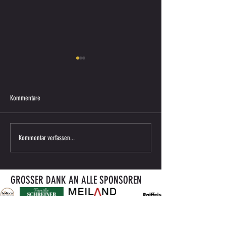
Kommentare
Saisonkarte 2026/27 ab sofort
ENDERGEBNIS VORBERE
Kommentar verfassen...
erhältlich
gegen ATUS BÄRNBACH
GROSSER DANK AN ALLE SPONSOREN