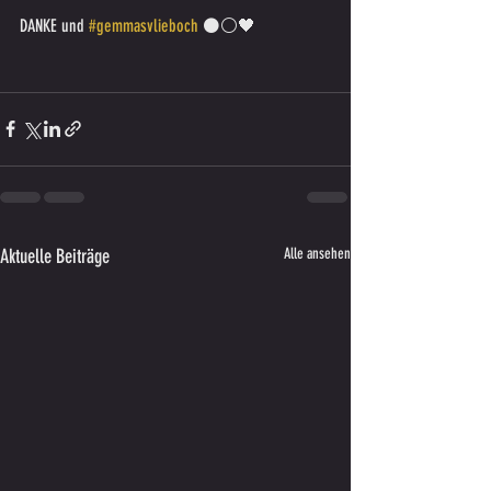
DANKE und 
#gemmasvlieboch
 ⚫️⚪️🖤
Aktuelle Beiträge
Alle ansehen