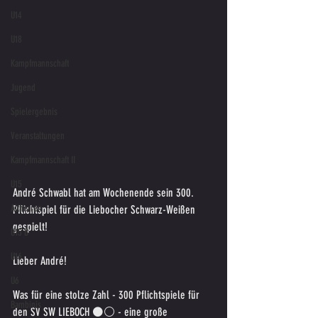
U14
U18
Kampfmannschaft
Jugend
Spielergebnis
Veranstaltungen
Kampfmannschaft II
U15
André Schwabl hat am Wochenende sein 300. 
Altherren
Pflichtspiel für die Liebocher Schwarz-Weißen 
gespielt!
U15 B
U16
Lieber André!
U6
Was für eine stolze Zahl - 300 Pflichtspiele für 
Bambinis
den SV SW LIEBOCH ⚫️⚪️ - eine große 