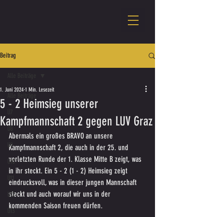
Beitrag
Alle Beiträge
1. Juni 2024
1 Min. Lesezeit
Alle Beiträge
5 - 2 Heimsieg unserer
U7
Kampfmannschaft 2 gegen LUV Graz
U8
Abermals ein großes BRAVO an unsere 
U9
Kampfmannschaft 2, die auch in der 25. und 
vorletzten Runde der 1. Klasse Mitte B zeigt, was 
U10
in ihr steckt. Ein 5 - 2 (1 - 2) Heimsieg zeigt 
U11
eindrucksvoll, was in dieser jungen Mannschaft 
steckt und auch worauf wir uns in der 
U12
kommenden Saison freuen dürfen.
U13