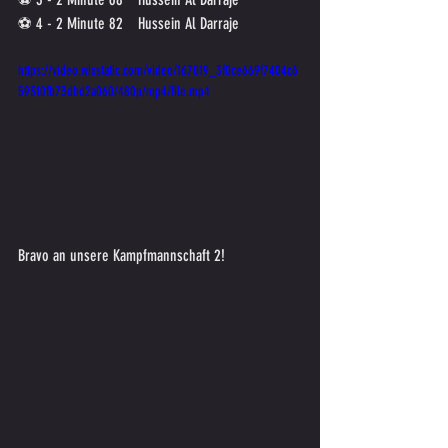
⚽ 4 - 2 Minute 82	Hussein Al Darraje
https://video.wixstatic.com/video/167019_3f0ce669f7404c6
59310fb73dbd2a060/480p/mp4/file.mp4
Bravo an unsere Kampfmannschaft 2!