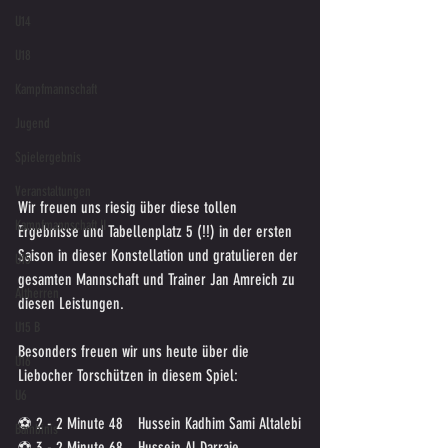
U14
U18
Kampfmannschaft
Jugend
Spielergebnis
Veranstaltungen
Wir freuen uns riesig über diese tollen 
Kampfmannschaft II
Ergebnisse und Tabellenplatz 5 (!!) in der ersten 
Saison in dieser Konstellation und gratulieren der 
U15
gesamten Mannschaft und Trainer Jan Amreich zu 
Altherren
diesen Leistungen.
U15 B
Besonders freuen wir uns heute über die 
U16
Liebocher Torschützen in diesem Spiel:
U6
⚽ 2 - 2 Minute 48	Hussein Kadhim Sami Altalebi
Bambinis
⚽ 3 - 2 Minute 68	Hussein Al Darraje 